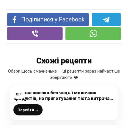
Поділитися у Facebook
Схожі рецепти
Обери щось смачненьке — ці рецепти зараз найчастіше
зберігають ❤️
Медова випічка без яєць і молочних
ХІТ
продуктів, на приготування тіста витрачаю
не більше 5 хвилин, простіше рецепта не
знаю (ПІСНИЙ РЕЦЕПТ шоколадного
Перейти →
пирога)