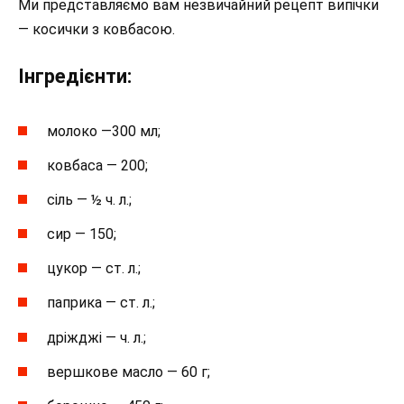
Ми представляємо вам незвичайний рецепт випічки
— косички з ковбасою.
Інгредієнти:
молоко —300 мл;
ковбаса — 200;
сіль — ½ ч. л.;
сир — 150;
цукор — ст. л.;
паприка — ст. л.;
дріжджі — ч. л.;
вершкове масло — 60 г;