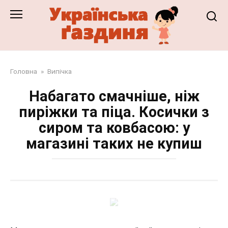
Перейти
до
змісту
Головна
»
Випічка
Набагато смачніше, ніж
пиріжки та піца. Косички з
сиром та ковбасою: у
магазині таких не купиш