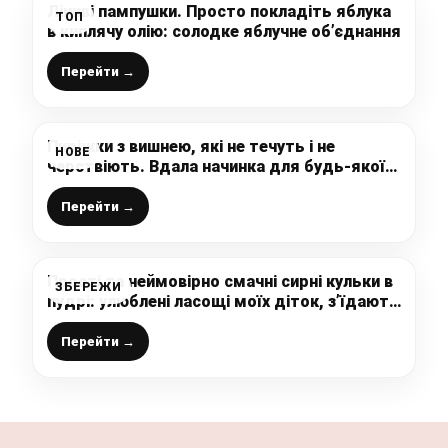
Ліниві пампушки. Просто покладіть яблука
ТОП
в киплячу олію: солодке яблучне об’єднання
Перейти →
Пиріжки з вишнею, які не течуть і не
НОВЕ
черствіють. Вдала начинка для будь-якої
випічки
Перейти →
Прості та неймовірно смачні сирні кульки в
ЗБЕРЕЖИ
пудрі: улюблені ласощі моїх діток, з’їдають
миттєво
Перейти →