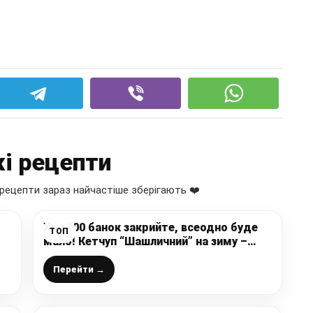
і рецепти
рецепти зараз найчастіше зберігають ❤️
Хоч 100 банок закрийте, всеодно буде
ТОП
мало! Кетчуп “Шашличний” на зиму –
чудовий насичений солодкуватий смак
Перейти →