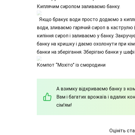
Киплячим сиропом заливаємо банку.
Якщо бракує води просто додаємо з кипля
води, зливаємо гарячий сироп в каструлю 
кипіння сироп і заливаємо у банку. Закру
банку на кришку і даємо охолонути при кі
банки на зберігання. Зберігаю банки у шафі
Компот “Мохіто” із смородини
А взимку відкриваємо банку з ко
Вам і багатих врожаїв і вдалих ко
сім’ям!
Оцініть ст