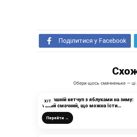
Поділитися у Facebook
Схож
Обери щось смачненьке — ці 
Домашній кетчуп з яблуками на зиму:
ХІТ
такий смачний, що можна їсти
ложками, дуже рекомендую
приготувати
Перейти →