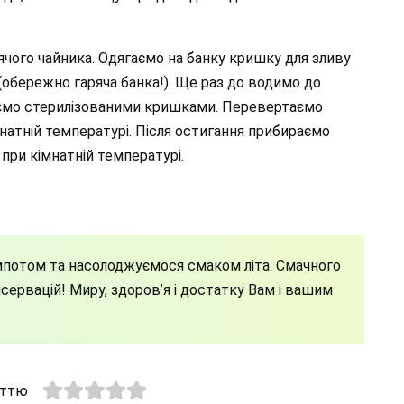
чого чайника. Одягаємо на банку кришку для зливу
(обережно гаряча банка!). Ще раз до водимо до
чуємо стерилізованими кришками. Перевертаємо
мнатній температурі. Після остигання прибираємо
 при кімнатній температурі.
мпотом та насолоджуємося смаком літа. Смачного
нсервацій! Миру, здоров’я і достатку Вам і вашим
аттю