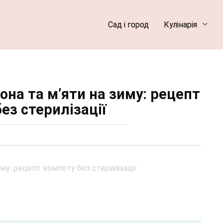
Сад і город
Кулінарія
она та м’яти на зиму: рецепт
ез стерилізації