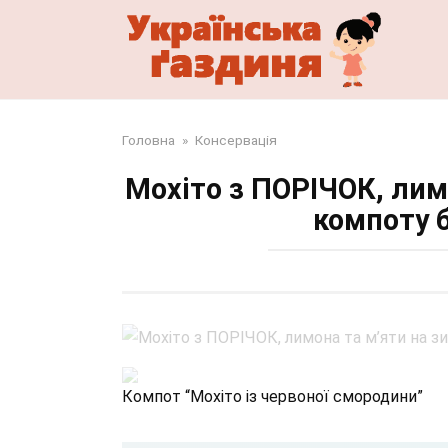
Перейти
до
змісту
Головна
»
Консервація
Мохіто з ПОРІЧОК, лим
компоту б
Компот “Мохіто із червоної смородини”