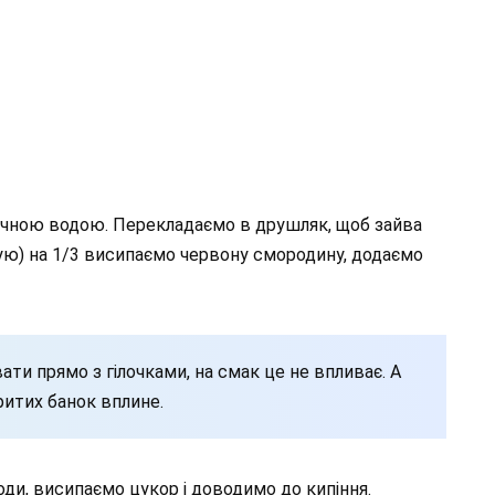
чною водою. Перекладаємо в друшляк, щоб зайва
лізую) на 1/3 висипаємо червону смородину, додаємо
и прямо з гілочками, на смак це не впливає. А
ритих банок вплине.
оди, висипаємо цукор і доводимо до кипіння.