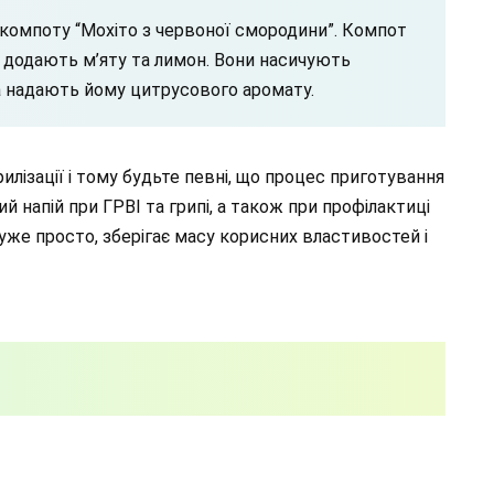
 компоту “Мохіто з червоної смородини”. Компот
 додають м’яту та лимон. Вони насичують
а надають йому цитрусового аромату.
лізації і тому будьте певні, що процес приготування
й напій при ГРВІ та грипі, а також при профілактиці
же просто, зберігає масу корисних властивостей і