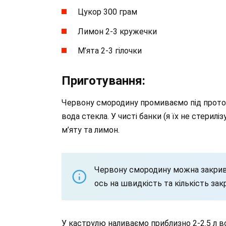
Цукор 300 грам
Лимон 2-3 кружечки
М’ята 2-3 гілочки
Приготування:
Червону смородину промиваємо під прото
вода стекла. У чисті банки (я їх не стери
м’яту та лимон.
Червону смородину можна закриват
ось на швидкість та кількість зак
У каструлю наливаємо приблизно 2-2.5 л в