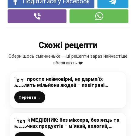
Поділитися у Facebook
Схожі рецепти
Обери щось смачненьке — ці рецепти зараз найчастіше
зберігають ❤️
Вони просто неймовірні, не дарма їх
ХІТ
люблять мільйони людей – повітряні
пончики “Берлінери” з начинкою
Перейти →
Пісний МЕДІВНИК: без міксера, без яєць та
ТОП
молочних продуктів – м’який, вологий,
ароматний і неймовірно смачний, ідеально