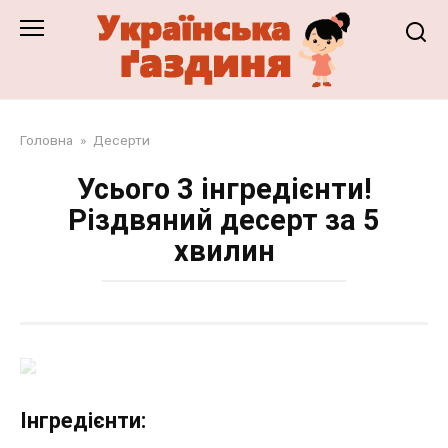
Перейти
до
змісту
Головна
»
Десерти
Усього 3 інгредієнти!
Різдвяний десерт за 5
хвилин
Інгредієнти: