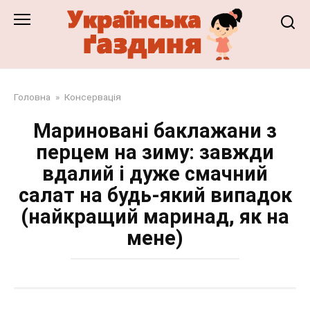
Перейти
до
змісту
Головна
»
Консервація
Мариновані баклажани з
перцем на зиму: завжди
вдалий і дуже смачний
салат на будь-який випадок
(найкращий маринад, як на
мене)