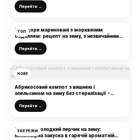
оцту, стерилізації та без підвалу
Перейти →
Помідори мариновані з морквяним
ТОП
бадиллям: рецепт на зиму, з незвичайним
смаком
Перейти →
НОВЕ
Абрикосовий компот з вишнею і
апельсином на зиму без стерилізації –
рецепт з фото та відео
Перейти →
В’ялений солодкий перчик на зиму:
ЗБЕРЕЖИ
неймовірна закуска в гарячій ароматній