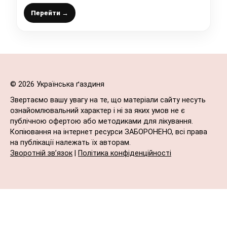
олії, так смачно, що завжди з’їдається ще
до зими
Перейти →
© 2026 Українська ґаздиня
Звертаємо вашу увагу на те, що матеріали сайту несуть
ознайомлювальний характер і ні за яких умов не є
публічною офертою або методиками для лікування.
Копіювання на інтернет ресурси ЗАБОРОНЕНО, всі права
на публікації належать їх авторам.
Зворотній зв’язок
|
Політика конфіденційності