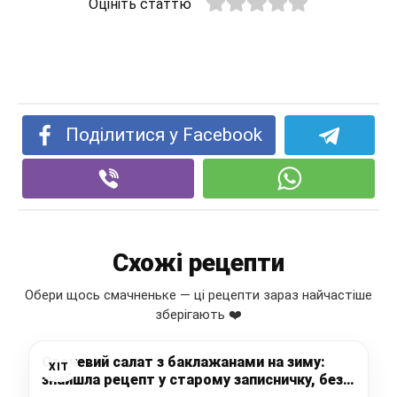
Оцініть статтю
Поділитися у Facebook
Схожі рецепти
Обери щось смачненьке — ці рецепти зараз найчастіше
зберігають ❤️
Овочевий салат з баклажанами на зиму:
ХІТ
знайшла рецепт у старому записничку, без