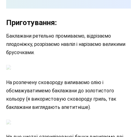
Приготування:
Баклажани ретельно промиваємо, відрізаємо
плодоніжку, розрізаємо навпіл і нарізаємо великими
брусочками.
На розпечену сковороду виливаємо олію і
обсмажуватимемо баклажани до золотистого
кольору (я використовую сковороду гриль, так
баклажани виглядають апетитніше).
На дно чистої стерилізованої банки висипаємо дві