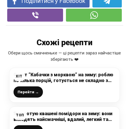
Поділитися у Facebook
Схожі рецепти
Обери щось смачненьке — ці рецепти зараз найчастіше
зберігають ❤️
Салат “Кабачки з морквою” на зиму: роблю
ХІТ
по кілька порцій, готується не складно з
доступних інгредієнтів
Перейти →
Як я готую квашені помідори на зиму: вони
ТОП
виходять найсмачніші, вдалий, легкий та
простий рецепт приготування, зберігайте