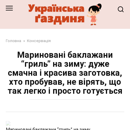
Перейти
до
змісту
Головна
»
Консервація
Мариновані баклажани
“гриль” на зиму: дуже
смачна і красива заготовка,
хто пробував, не вірять, що
так легко і просто готується
Мариновані баклажани “гриль” на зиму