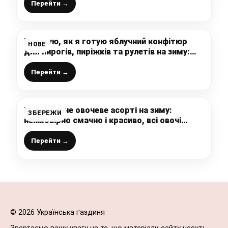
собі і обов’язково спробуйте
Перейти →
Показую, як я готую яблучний конфітюр
НОВЕ
для пирогів, пиріжків та рулетів на зиму:
простий та швидкий рецепт, моя
обов’язкова щорічна заготовка
Перейти →
Мариноване овочеве асорті на зиму:
ЗБЕРЕЖИ
неймовірно смачно і красиво, всі овочі
хрумтять і можна зберігати за кімнатної
температури
Перейти →
© 2026 Українська ґаздиня