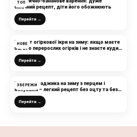
Полунично-бананове варення: дуже
ТОП
смачний рецепт, діти його обожнюють
Перейти →
Рецепт огіркової ікри на зиму: якщо маєте
НОВЕ
багато перерослих огірків і не знаєте куди
їх діти, тоді робіть таку смачну заготовку
Перейти →
Густенька аджика на зиму з перцем і
ЗБЕРЕЖИ
яблуками – легкий рецепт без оцту та без
лимонної кислоти, до пельменів просто
ідеальна, зберігаю такі заготовки у
Перейти →
квартирі