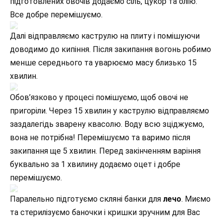
підготовлених овочів додаємо сіль, цукор та олію.
Все добре перемішуємо.
Далі відправляємо каструлю на плиту і помішуючи
доводимо до кипіння. Після закипання вогонь робимо
менше середнього та уварюємо масу близько 15
хвилин.
Обов’язково у процесі помішуємо, щоб овочі не
пригоріли. Через 15 хвилин у каструлю відправляємо
заздалегідь зварену квасолю. Воду всю зціджуємо,
вона не потрібна! Перемішуємо та варимо після
закипання ще 5 хвилин. Перед закінченням варіння
буквально за 1 хвилину додаємо оцет і добре
перемішуємо.
Паралельно підготуємо скляні банки для
лечо
. Миємо
та стерилізуємо баночки і кришки зручним для Вас