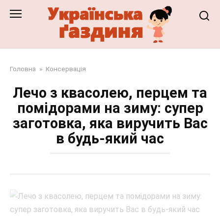
Перейти
до
змісту
Головна
»
Консервація
Лечо з квасолею, перцем та
помідорами на зиму: супер
заготовка, яка виручить Вас
в будь-який час