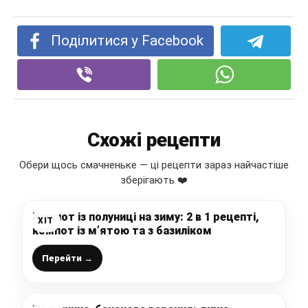
Поділитися у Facebook
Схожі рецепти
Обери щось смачненьке — ці рецепти зараз найчастіше
зберігають ❤️
Компот із полуниці на зиму: 2 в 1 рецепті,
ХІТ
компот із м’ятою та з базиліком
Перейти →