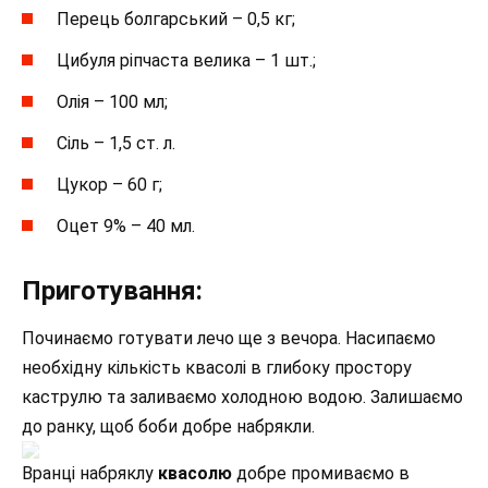
Перець болгарський – 0,5 кг;
Цибуля ріпчаста велика – 1 шт.;
Олія – ​​100 мл;
Сіль – 1,5 ст. л.
Цукор – 60 г;
Оцет 9% – 40 мл.
Приготування:
Починаємо готувати лечо ще з вечора. Насипаємо
необхідну кількість квасолі в глибоку простору
каструлю та заливаємо холодною водою. Залишаємо
до ранку, щоб боби добре набрякли.
Вранці набряклу
квасолю
добре промиваємо в