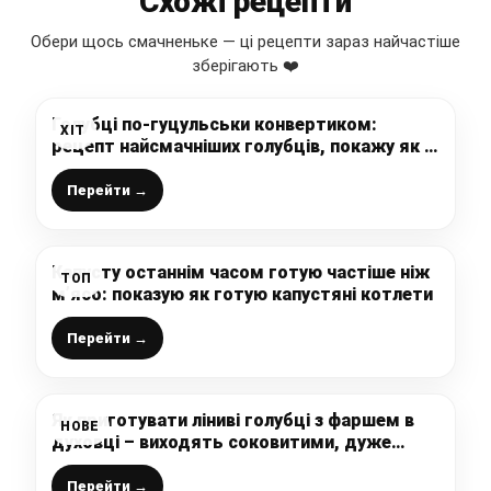
Схожі рецепти
Обери щось смачненьке — ці рецепти зараз найчастіше
зберігають ❤️
Голубці по-гуцульськи конвертиком:
ХІТ
рецепт найсмачніших голубців, покажу як їх
правильно закручувати
Перейти →
Капусту останнім часом готую частіше ніж
ТОП
м’ясо: показую як готую капустяні котлети
Перейти →
Як приготувати ліниві голубці з фаршем в
НОВЕ
духовці – виходять соковитими, дуже
смачними
Перейти →