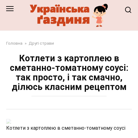
Перейти
до
змісту
Головна
»
Другі страви
Котлети з картоплею в
сметанно-томатному соусі:
так просто, і так смачно,
ділюсь класним рецептом
Котлети з картоплею в сметанно-томатному соусі