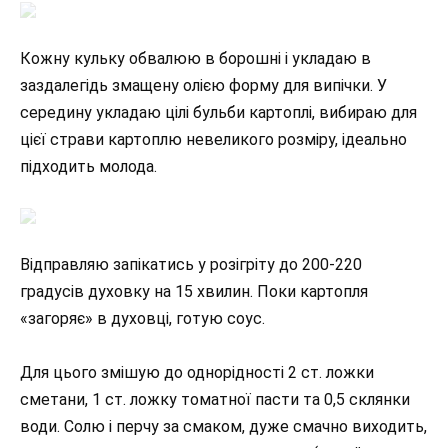
Кожну кульку обвалюю в борошні і укладаю в
заздалегідь змащену олією форму для випічки. У
середину укладаю цілі бульби картоплі, вибираю для
цієї страви картоплю невеликого розміру, ідеально
підходить молода.
Відправляю запікатись у розігріту до 200-220
градусів духовку на 15 хвилин. Поки картопля
«загоряє» в духовці, готую соус.
Для цього змішую до однорідності 2 ст. ложки
сметани, 1 ст. ложку томатної пасти та 0,5 склянки
води. Солю і перчу за смаком, дуже смачно виходить,