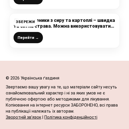
Ліниві вареники з сиру та картоплі – швидка
ЗБЕРЕЖИ
та ситна страва. Можна використовувати
картоплю, що залишилася після сніданку
або обіду
Перейти →
© 2026 Українська ґаздиня
Звертаємо вашу увагу на те, що матеріали сайту несуть
ознайомлювальний характер і ні за яких умов не є
публічною офертою або методиками для лікування.
Копіювання на інтернет ресурси ЗАБОРОНЕНО, всі права
на публікації належать їх авторам.
Зворотній зв’язок
|
Політика конфіденційності