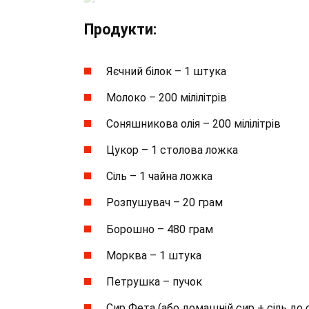
Продукти:
Яєчний білок – 1 штука
Молоко – 200 мілілітрів
Соняшникова олія – 200 мілілітрів
Цукор – 1 столова ложка
Сіль – 1 чайна ложка
Розпушувач – 20 грам
Борошно – 480 грам
Морква – 1 штука
Петрушка – пучок
Сир Фета (або домашній сир + сіль до 