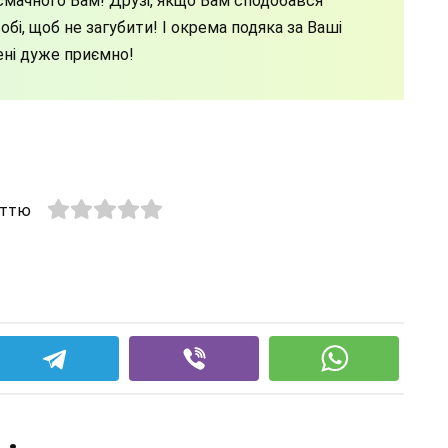
мачного Вам! Друзі, якщо Вам сподобався
бі, щоб не загубити! І окрема подяка за Ваші
ені дуже приємно!
аттю