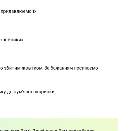
 придавлюємо їх.
 «човники».
мо збитим жовтком. За бажанням посипаємо
вку до рум’яної скоринки.