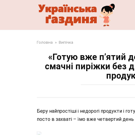
Перейти
до
змісту
Головна
»
Випічка
«Готую вже п’ятий д
смачні пиріжки без д
продук
Беру найпростіші і недорогі продукти і гот
посто в захваті – їмо вже четвертий день 