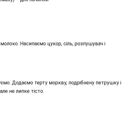
молоко. Насипаємо цукор, сіль, розпушувач і
ємо. Додаємо терту моркву, подрібнену петрушку і
але не липке тісто.