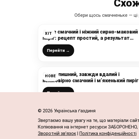
Схож
Обери щось смачненьке — ці 
Дуже смачний і ніжний сирно-маковий
ХІТ
пиріг: рецепт простий, а результат
неймовірний, готується легко і потріб
лише 2 яйця в начинку
Перейти →
Супер пишний, завжди вдалий і
НОВЕ
неймовірно смачний і м’якенький пиріг
на молоці: інгредієнти для нього
завжди є вдома, випічка “на швидку
Перейти →
руку”
© 2026 Українська ґаздиня
Звертаємо вашу увагу на те, що матеріали сай
Копіювання на інтернет ресурси ЗАБОРОНЕНО, в
Зворотній зв’язок
|
Політика конфіденційності