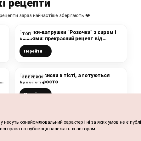
і рецепти
рецепти зараз найчастіше зберігають ❤️
Булочки-ватрушки “Розочки” з сиром і
ТОП
вишнями: прекрасний рецепт від
но
української господині
Перейти →
Смачні сосиски в тісті, а готуються
ЗБЕРЕЖИ
просто-просто
Перейти →
ту несуть ознайомлювальний характер і ні за яких умов не є пу
сі права на публікації належать їх авторам.