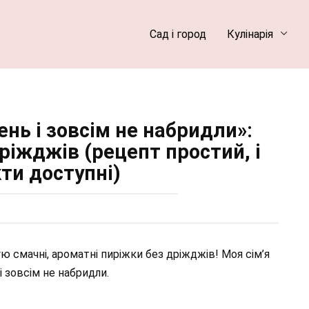
Сад і город
Кулінарія
ень і зовсім не набридли»:
ріжджів (рецепт простий, і
ти доступні)
ую смачні, ароматні пиріжки без дріжджів! Моя сім’я
і зовсім не набридли.