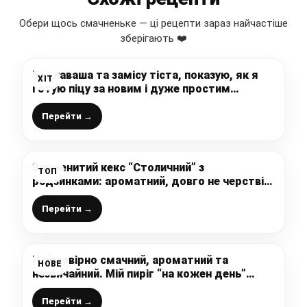
Обери щось смачненьке — ці рецепти зараз найчастіше
зберігають ❤️
Без лаваша та замісу тіста, показую, як я
ХІТ
готую піцу за новим і дуже простим
рецептом, смачно, легко і швидко
Перейти →
Знаменитий кекс “Столичний” з
ТОП
родзинками: ароматний, довго не черствіє,
з кожним днем ​​стає тільки смачніше
Перейти →
Неймовірно смачний, ароматний та
НОВЕ
незвичайний. Мій пиріг “на кожен день”
готується просто, швидко і без зайвих
проблем
Перейти →