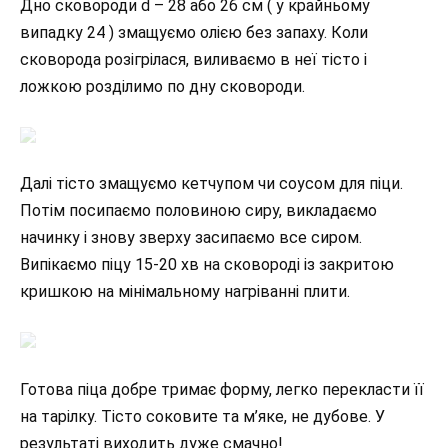
Дно сковороди d – 28 або 26 см ( у крайньому
випадку 24 ) змащуємо олією без запаху. Коли
сковорода розігрілася, виливаємо в неї тісто і
ложкою розділимо по дну сковороди.
Далі тісто змащуємо кетчупом чи соусом для піци.
Потім посипаємо половиною сиру, викладаємо
начинку і знову зверху засипаємо все сиром.
Випікаємо піцу 15-20 хв на сковороді із закритою
кришкою на мінімальному нагріванні плити.
Готова піца добре тримає форму, легко перекласти її
на тарілку. Тісто соковите та м’яке, не дубове. У
результаті виходить дуже смачно!