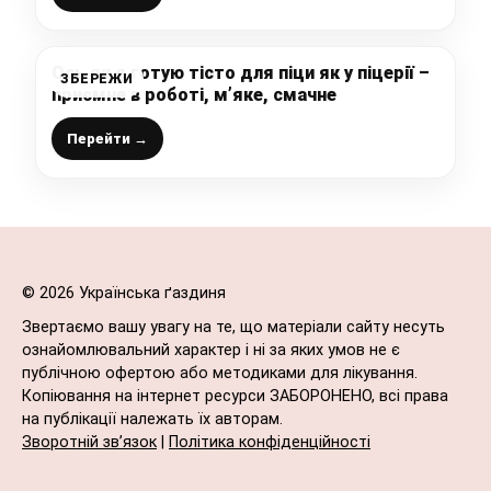
Ось як я готую тісто для піци як у піцерії –
ЗБЕРЕЖИ
приємне в роботі, м’яке, смачне
Перейти →
© 2026 Українська ґаздиня
Звертаємо вашу увагу на те, що матеріали сайту несуть
ознайомлювальний характер і ні за яких умов не є
публічною офертою або методиками для лікування.
Копіювання на інтернет ресурси ЗАБОРОНЕНО, всі права
на публікації належать їх авторам.
Зворотній зв’язок
|
Політика конфіденційності