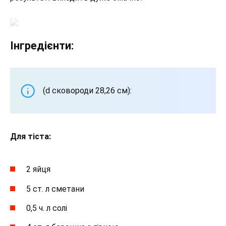
Інгредієнти:
(d сковороди 28,26 см):
Для тіста:
2 яйця
5 ст. л сметани
0,5 ч. л солі