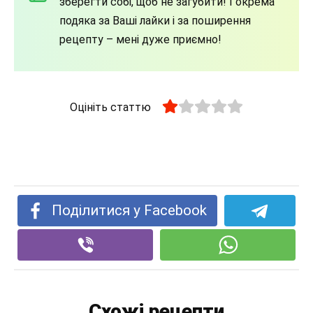
зберегти собі, щоб не загубити! І окрема
подяка за Ваші лайки і за поширення
рецепту – мені дуже приємно!
Оцініть статтю
Поділитися у Facebook
Схожі рецепти