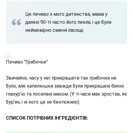
Це печиво з мого дитинства, мама у
далекі 90-ті часто його пекла, і це були
неймовірно смачні ласощі.
Печиво “Грибочки”
Звичайно, часу у неї прикрашати так грибочки не
було, але капелюшки завжди були прикрашені білою
глазур’ю та посипані маком. (У ті часи мак зростав, як
бур’ян, і ні кого це не бентежило).
СПИСОК ПОТРІБНИХ ІНГРЕДІЄНТІВ: