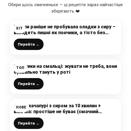
Обери щось смачненьке — ці рецепти зараз найчастіше
зберігають ❤️
Ніколи раніше не пробувала оладки з сиру –
ХІТ
виходять пишні як пончики, а тісто без
дріжджів
Перейти →
Рогалики на смальці: жувати не треба, вони
ТОП
буквально тануть у роті
Перейти →
Ліниві хачапурі з сиром за 10 хвилин +
НОВЕ
випічка: простіше не буває (смачний
сніданок чи перекус на сковороді)
Перейти →