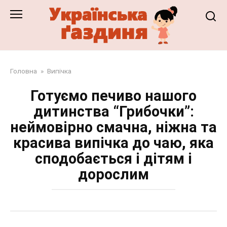
Перейти
до
змісту
Головна
»
Випічка
Готуємо печиво нашого
дитинства “Грибочки”:
неймовірно смачна, ніжна та
красива випічка до чаю, яка
сподобається і дітям і
дорослим