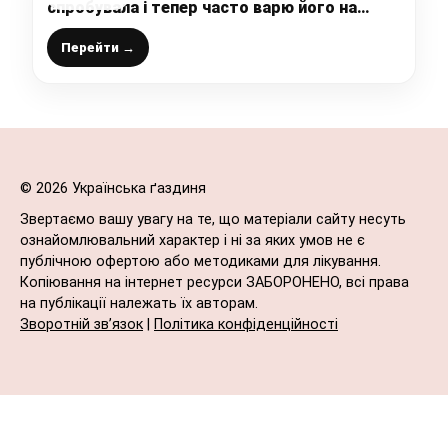
спробувала і тепер часто варю його на
обід: дуже смачний супчик без довгого
варіння (простий рецепт)
Перейти →
© 2026 Українська ґаздиня
Звертаємо вашу увагу на те, що матеріали сайту несуть
ознайомлювальний характер і ні за яких умов не є
публічною офертою або методиками для лікування.
Копіювання на інтернет ресурси ЗАБОРОНЕНО, всі права
на публікації належать їх авторам.
Зворотній зв’язок
|
Політика конфіденційності