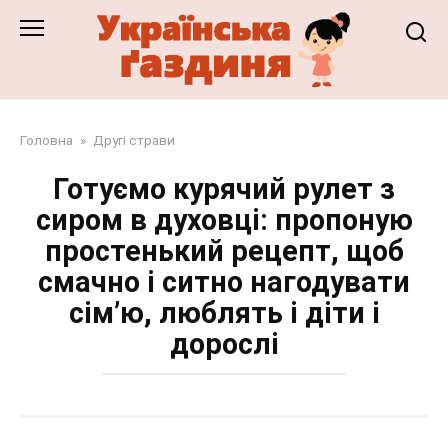
Перейти
до
змісту
Головна
»
Другі страви
Готуємо курячий рулет з
сиром в духовці: пропоную
простенький рецепт, щоб
смачно і ситно нагодувати
сім’ю, люблять і діти і
дорослі