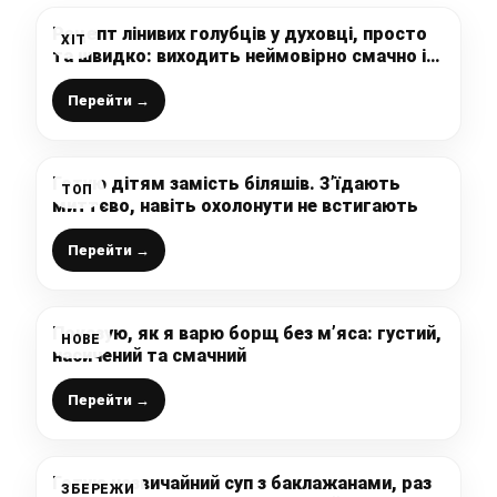
Рецепт лінивих голубців у духовці, просто
ХІТ
та швидко: виходить неймовірно смачно і
ніжно, хто ще не пробував – рекомендую
Перейти →
Готую дітям замість біляшів. З’їдають
ТОП
миттєво, навіть охолонути не встигають
Перейти →
Показую, як я варю борщ без м’яса: густий,
НОВЕ
насичений та смачний
Перейти →
Готую незвичайний суп з баклажанами, раз
ЗБЕРЕЖИ