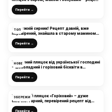
від української господині
Перейти →
Справжній сирник! Рецепт давній, вже
ТОП
перевірений, знайшла в старому маминому
журналі (рецепт української господині)
Перейти →
Розкішний пляцок від української господині
НОВЕ
– шоколадний і горіховий бісквіти в
поєднанні з пудинговим кремом і
зефірками
Перейти →
Новенький пляцок «Горіховий» – дуже
ЗБЕРЕЖИ
смачно: гарний, перевірений рецепт від
української господині
Перейти →