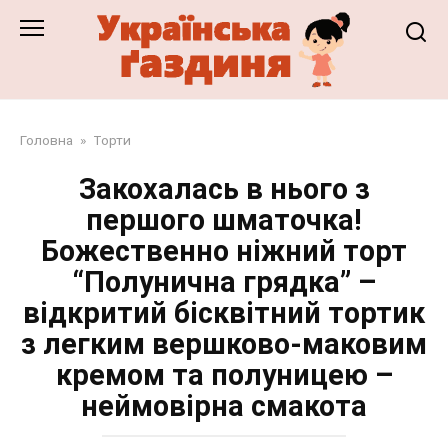
Перейти
до
змісту
Головна
»
Торти
Закохалась в нього з
першого шматочка!
Божественно ніжний торт
“Полунична грядка” –
відкритий бісквітний тортик
з легким вершково-маковим
кремом та полуницею –
неймовірна смакота