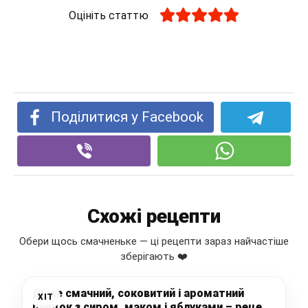
Оцініть статтю
Поділитися у Facebook
Схожі рецепти
Обери щось смачненьке — ці рецепти зараз найчастіше
зберігають ❤️
Дуже смачний, соковитий і ароматний
ХІТ
пляцок з сиром, маком і яблуками – рецепт