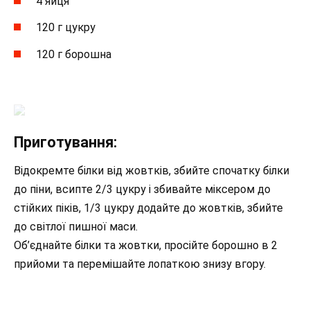
4 яйця
120 г цукру
120 г борошна
Приготування:
Відокремте білки від жовтків, збийте спочатку білки
до піни, всипте 2/3 цукру і збивайте міксером до
стійких піків, 1/3 цукру додайте до жовтків, збийте
до світлої пишної маси.
Об’єднайте білки та жовтки, просійте борошно в 2
прийоми та перемішайте лопаткою знизу вгору.