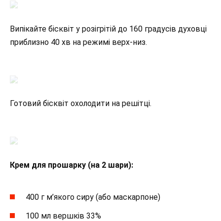
Випікайте бісквіт у розігрітій до 160 градусів духовці
приблизно 40 хв на режимі верх-низ.
Готовий бісквіт охолодити на решітці.
Крем для прошарку (на 2 шари):
400 г м’якого сиру (або маскарпоне)
100 мл вершків 33%