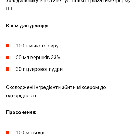
холодильнику він стане густішим і триматиме форму
👌🏻
Крем для декору:
100 г м’якого сиру
50 мл вершків 33%
30 г цукрової пудри
Охолоджені інгредієнти збити міксером до
однорідності.
Просочення:
100 мл води