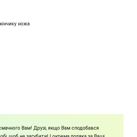
а кінчику ножа
мачного Вам! Друзі, якщо Вам сподобався
бі, щоб не загубити! І окрема подяка за Ваші