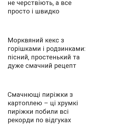
не черствіють, а все
просто і швидко
Морквяний кекс з
горішками і родзинками:
пісний, простенький та
дуже смачний рецепт
Смачнющі пиріжки з
картоплею – ці хрумкі
пиріжки побили всі
рекорди по відгуках