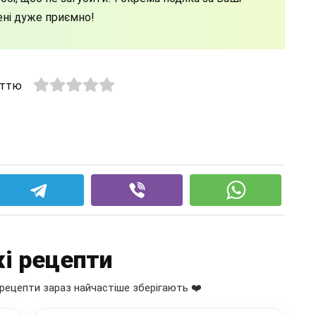
ені дуже приємно!
аттю
і рецепти
рецепти зараз найчастіше зберігають ❤️