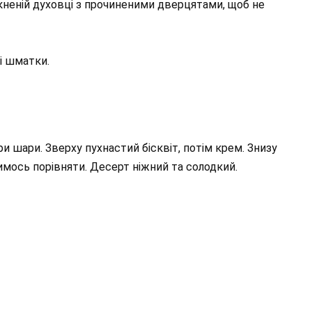
кненій духовці з прочиненими дверцятами, щоб не
і шматки.
три шари. Зверху пухнастий бісквіт, потім крем. Знизу
имось порівняти. Десерт ніжний та солодкий.