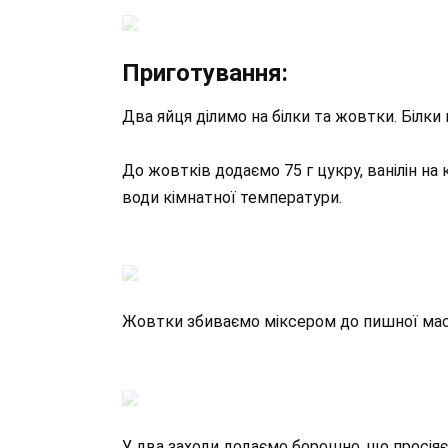
Приготування:
Два яйця ділимо на білки та жовтки. Білки
До жовтків додаємо 75 г цукру, ванілін на к
води кімнатної температури.
Жовтки збиваємо міксером до пишної маси
У два заходи додаємо борошно, що просіяє