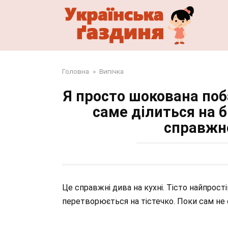
Перейти
до
змісту
Головна
»
Випічка
Я просто шокована поб
саме ділиться на б
справжнє
Це справжні дива на кухні. Тісто найпростіш
перетворюється на тістечко. Поки сам не 