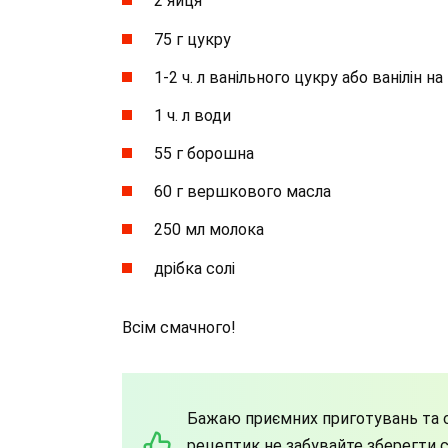
2 яйця
75 г цукру
1-2 ч. л ванільного цукру або ванілін н
1 ч. л води
55 г борошна
60 г вершкового масла
250 мл молока
дрібка солі
Всім смачного!
Бажаю приємних приготувань та с
рецептик не забувайте зберегти со