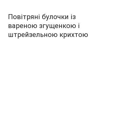
Повітряні булочки із
вареною згущенкою і
штрейзельною крихтою