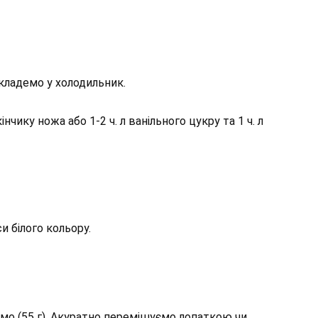
 кладемо у холодильник.
інчику ножа або 1-2 ч. л ванільного цукру та 1 ч. л
 білого кольору.
мо (55 г). Акуратно перемішуємо лопаткою чи