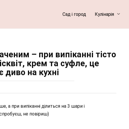
Сад і город
Кулінарія
аченим – при випіканні тісто
ісквіт, крем та суфле, це
 диво на кухні
е, а при випіканні ділиться на 3 шари і
спробуєш, не повіриш)