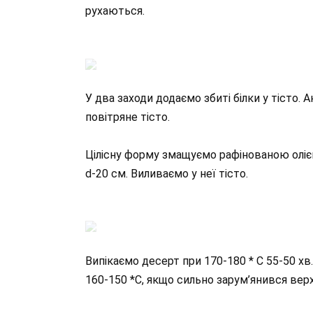
рухаються.
У два заходи додаємо збиті білки у тісто.
повітряне тісто.
Цілісну форму змащуємо рафінованою олі
d-20 см. Виливаємо у неї тісто.
Випікаємо десерт при 170-180 * С 55-50 х
160-150 *С, якщо сильно зарум’янився вер