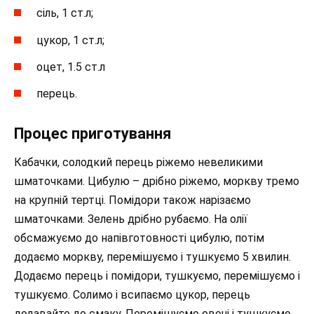
сіль, 1 ст.л;
цукор, 1 ст.л;
оцет, 1.5 ст.л
перець.
Процес приготування
Кабачки, солодкий перець ріжемо невеликими
шматочками. Цибулю – дрібно ріжемо, моркву тремо
на крупній тертці. Помідори також нарізаємо
шматочками. Зелень дрібно рубаємо. На олії
обсмажуємо до напівготовності цибулю, потім
додаємо моркву, перемішуємо і тушкуємо 5 хвилин.
Додаємо перець і помідори, тушкуємо, перемішуємо і
тушкуємо. Солимо і всипаємо цукор, перець
додавайте до смаку. Перемішуємо овочі і тушкуємо