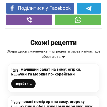
Поділитися у Facebook
Схожі рецепти
Обери щось смачненьке — ці рецепти зараз найчастіше
зберігають ❤️
Найсмачніший салат на зиму: огірки,
ХІТ
кабачки та морква по-корейськи
Перейти →
Мариновані помідори на зиму, щороку
ТОП
роблю такі в обов’язковому порядку: дуже