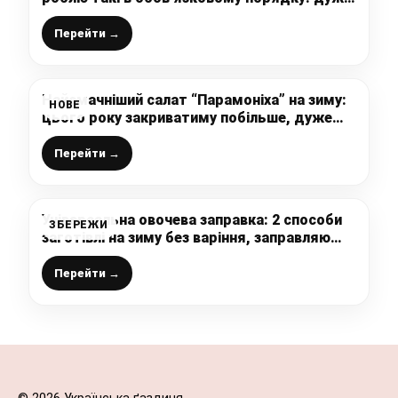
смачні, тверденькі і ароматні
Перейти →
Найсмачніший салат “Парамоніха” на зиму:
НОВЕ
цього року закриватиму побільше, дуже
нам подобається, тут нічого зайвого
Перейти →
Універсальна овочева заправка: 2 способи
ЗБЕРЕЖИ
заготівлі на зиму без варіння, заправляю
суп чи інші страви (дуже смачно, корисно,
запах та смак літа)
Перейти →