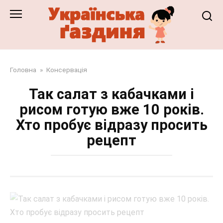
Перейти
до
змісту
Головна
»
Консервація
Так салат з кабачками і
рисом готую вже 10 років.
Хто пробує відразу просить
рецепт