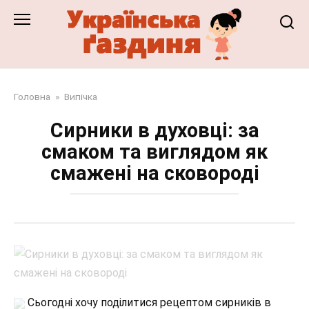
Перейти
до
змісту
Головна
»
Випічка
Сирники в духовці: за
смаком та виглядом як
смажені на сковороді
Сьогодні хочу поділитися рецептом сирників в