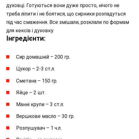
духовці. Готуються вони дуже просто, нічого не
треба ліпити і не боятися, що сирники розпадуться
під час смаження. Все змішали, розклали по формам
для кексів і духовку.
Інгредієнти:
Сир домашній – 200 гр.
Цукор – 2-3 ст.л.
Сметана – 150 гр.
Яйце – 2 шт.
Манні крупи – 3 ст.л.
Вершкове масло – 30 гр.
Розпушувач – 1 ч.л.