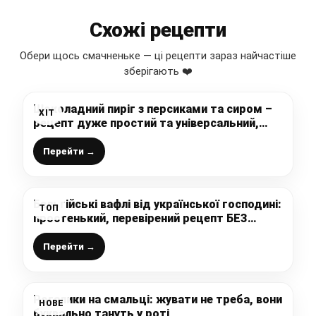
Схожі рецепти
Обери щось смачненьке — ці рецепти зараз найчастіше
зберігають ❤️
Шоколадний пиріг з персиками та сиром –
ХІТ
рецепт дуже простий та універсальний,
замість персиків можна брати вишню чи
сливи
Перейти →
Бельгійські вафлі від української господині:
ТОП
простенький, перевірений рецепт БЕЗ
вершкового масла
Перейти →
Рогалики на смальці: жувати не треба, вони
НОВЕ
буквально тануть у роті