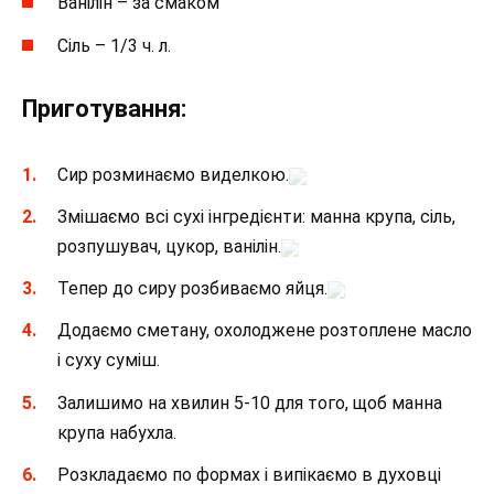
Ванілін – за смаком
Сіль – 1/3 ч. л.
Приготування:
Сир розминаємо виделкою.
Змішаємо всі сухі інгредієнти: манна крупа, сіль,
розпушувач, цукор, ванілін.
Тепер до сиру розбиваємо яйця.
Додаємо сметану, охолоджене розтоплене масло
і суху суміш.
Залишимо на хвилин 5-10 для того, щоб манна
крупа набухла.
Розкладаємо по формах і випікаємо в духовці