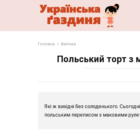
Перейти
до
змісту
Головна
»
Випічка
Польський торт з 
Які ж вихідні без солоденького. Сьогодн
польським переписом з маковими руле