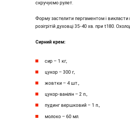
скручуємо рулет.
Форму застелити пергаментом і викласти щ
розігрітій духовці 35-40 хв. при t180. Охоло
Сирний крем:
сир – 1 кг,
цукор – 300 г,
жовтки – 4 шт.,
цукор-ванілін – 2 п.,
пудинг вершковий – 1 п.,
молоко – 60 мл.