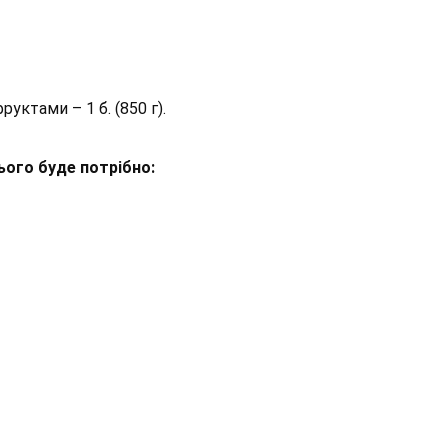
уктами – 1 б. (850 г).
ього буде потрібно: