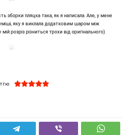
ть зборки пляцка така, як я написала. Але, у мене
уміші, яку я виклала додатковим шаром між
ій розріз різниться трохи від оригінального).
аттю