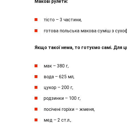
Макові рулети:
тісто – 3 частини,
готова польська макова суміш з сухофр
Якщо такої нема, то готуємо самі. Для ц
мак – 380 г,
вода – 625 мл,
цукор – 200 г,
родзинки – 100 г,
посічені горіхи – жменя,
мед – 2 ст.л.,