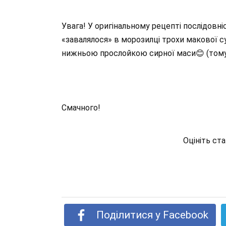
Увага! У оригінальному рецепті послідовніс
«завалялося» в морозилці трохи макової с
нижньою прослойкою сирної маси😊 (тому м
Смачного!
Оцініть ст
Поділитися у Facebook