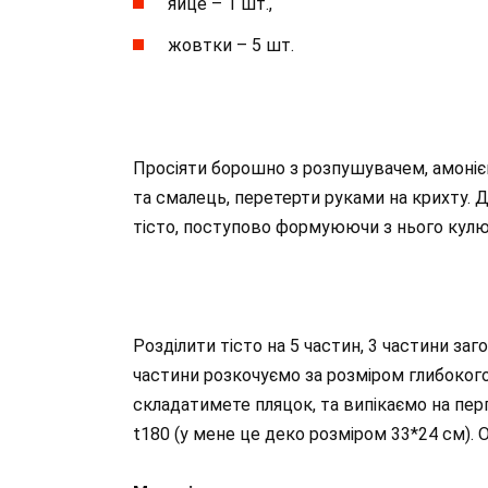
яйце – 1 шт.,
жовтки – 5 шт.
Просіяти борошно з розпушувачем, амоніє
та смалець, перетерти руками на крихту. 
тісто, поступово формуюючи з нього кулю
Розділити тісто на 5 частин, 3 частини заг
частини розкочуємо за розміром глибокого
складатимете пляцок, та випікаємо на перг
t180 (у мене це деко розміром 33*24 см).