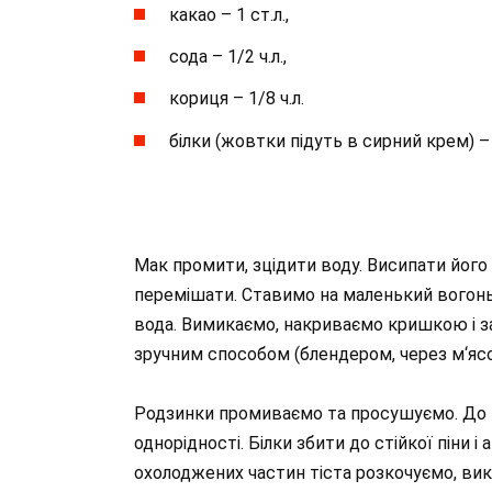
какао – 1 ст.л.,
сода – 1/2 ч.л.,
кориця – 1/8 ч.л.
білки (жовтки підуть в сирний крем) –
Мак промити, зцідити воду. Висипати його
перемішати. Ставимо на маленький вогонь,
вода. Вимикаємо, накриваємо кришкою і з
зручним способом (блендером, через м‘ясор
Родзинки промиваємо та просушуємо. До м
однорідності. Білки збити до стійкої піни 
охолоджених частин тіста розкочуємо, вик