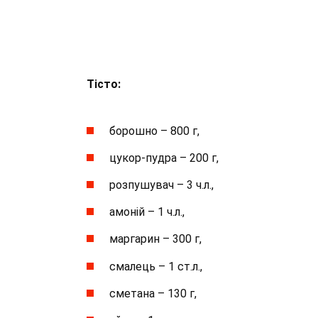
Тісто:
борошно – 800 г,
цукор-пудра – 200 г,
розпушувач – 3 ч.л.,
амоній – 1 ч.л.,
маргарин – 300 г,
смалець – 1 ст.л.,
сметана – 130 г,