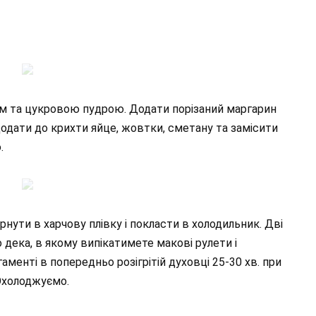
м та цукровою пудрою. Додати порізаний маргарин
Додати до крихти яйце, жовтки, сметану та замісити
.
орнути в харчову плівку і покласти в холодильник. Дві
 дека, в якому випікатимете макові рулети і
аменті в попередньо розігрітій духовці 25-30 хв. при
 Охолоджуємо.