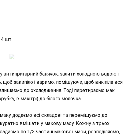
 4 шт.
 у антипригарний банячок, залити холодною водою і
 щоб закипіло і варимо, помішуючи, щоб викіпіла вся
алишаємо до охолодження. Тоді перетираємо мак
убку, в макітрі) до білого молочка.
аку додаємо всі складові та перемішуємо до
і акуратно вмішати у макову масу. Кожну з трьох
ладаємо по 1/3 частині макової маси, розподіляємо,