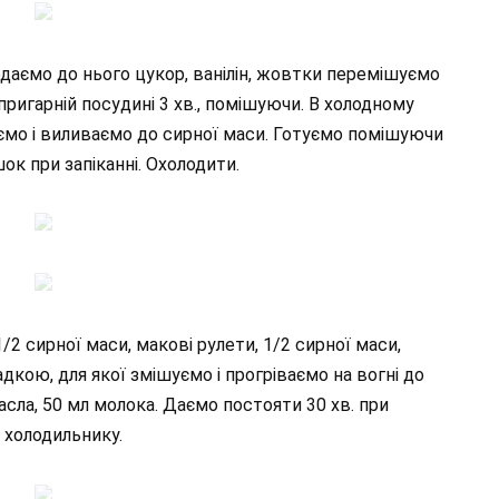
одаємо до нього цукор, ванілін, жовтки перемішуємо
пригарній посудині 3 хв., помішуючи. В холодному
ємо і виливаємо до сирної маси. Готуємо помішуючи
ок при запіканні. Охолодити.
2 сирної маси, макові рулети, 1/2 сирної маси,
ою, для якої змішуємо і прогріваємо на вогні до
асла, 50 мл молока. Даємо постояти 30 хв. при
у холодильнику.