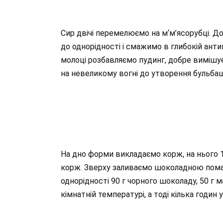
Сир двічі перемелюємо на м‘м’ясорубці. Д
до однорідності і смажимо в глибокій анти
молоці розбавляємо пудинг, добре вимішу
на невеликому вогні до утворення бульбаш
На дно форми викладаємо корж, на нього 1/
корж. Зверху заливаємо шоколадною помадк
однорідності 90 г чорного шоколаду, 50 г м
кімнатній температурі, а тоді кілька годин 