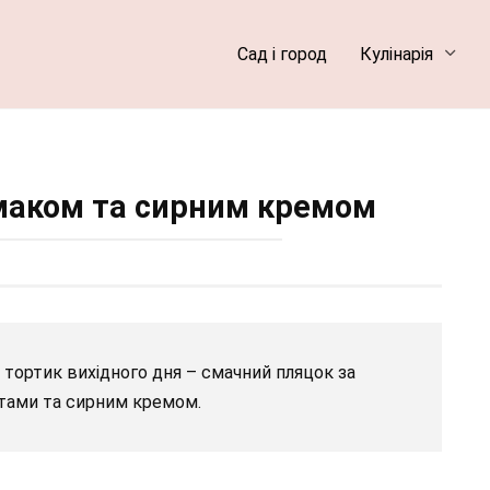
Сад і город
Кулінарія
маком та сирним кремом
і тортик вихідного дня – смачний пляцок за
тами та сирним кремом.