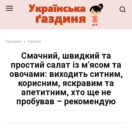
Перейти
до
змісту
Головна
»
Салати
Смачний, швидкий та
простий салат із м’ясом та
овочами: виходить ситним,
корисним, яскравим та
апетитним, хто ще не
пробував – рекомендую