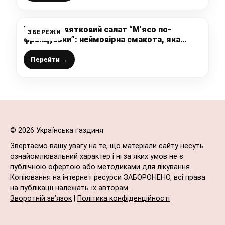
Готуємо святковий салат “М’ясо по-
ЗБЕРЕЖИ
французьки”: неймовірна смакота, яка
прикрасить будь-яке застілля
Перейти →
© 2026 Українська ґаздиня
Звертаємо вашу увагу на те, що матеріали сайту несуть
ознайомлювальний характер і ні за яких умов не є
публічною офертою або методиками для лікування.
Копіювання на інтернет ресурси ЗАБОРОНЕНО, всі права
на публікації належать їх авторам.
Зворотній зв’язок
|
Політика конфіденційності