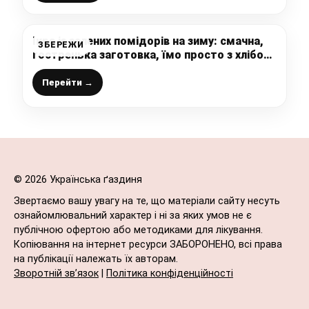
Ікра із зелених помідорів на зиму: смачна,
ЗБЕРЕЖИ
гостренька заготовка, їмо просто з хлібом
і до м’яса подаю, просто і завжди вдало
Перейти →
© 2026 Українська ґаздиня
Звертаємо вашу увагу на те, що матеріали сайту несуть
ознайомлювальний характер і ні за яких умов не є
публічною офертою або методиками для лікування.
Копіювання на інтернет ресурси ЗАБОРОНЕНО, всі права
на публікації належать їх авторам.
Зворотній зв’язок
|
Політика конфіденційності