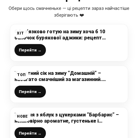
Обери щось смачненьке — ці рецепти зараз найчастіше
зберігають ❤️
Обов’язково готую на зиму хоча б 10
ХІТ
баночок бурякової аджики: рецепт
найсмачнішої пікантної страви
Перейти →
Томатний сік на зиму “Домашній” –
ТОП
набагато смачніший за магазинний.
Простий рецепт
Перейти →
Варення з яблук з цукерками “Барбарис” –
НОВЕ
неймовірно ароматне, густеньке і
смачненьке, можу рекомендувати
рецептик і Вам!
Перейти →