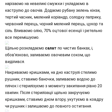
нарізаємо на невеликі смужки і укладаємо в
каструлю до овочів. Додаємо рубану зелень кінзи,
тертий часник, мелений коріандр, солодку паприку,
червоний перець, чорний мелений перець, цукор та
сіль. Вливаємо олію, 70% оцтової есенції і ретельно
все перемішуємо.
Щільно розкладаємо
салат
по чистих банках, і,
обов’язково, заливаємо овочевим соком, що
виділився.
Накриваємо кришками, на дно каструлі стелимо
рушник, ставимо баночки, заливаємо водою до
плічок і стерилізуємо з моменту закипання рівно 20
хвилин. Після стерилізації щільно закручуємо
кришками, ставимо дном вгору, укутуємо в ковдру
чи рушник і залишаємо до повного остигання.