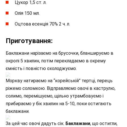
Цукор 1,5 ст. л.
Олія ​​150 мл.
Оцтова есенція 70% 2 ч. л.
Приготування:
Баклажани нарізаємо на брусочки, бланшируємо в
окропі 5 хвилин, потім перекладаємо в окрему
ємність і повністю охолоджуємо.
Моркву натираємо на “корейській” тертці, перець
ріжемо соломкою. Відправляємо овочі в каструлю,
солимо, перемішуємо, щільно утрамбовуємо і
прибираємо у бік хвилин на 5-10, поки остигають
баклажани.
За цей час овочі дадуть сік.
Баклажани
, що остигли,