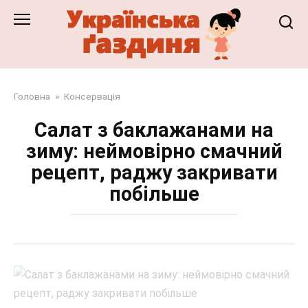
Перейти
до
змісту
Головна
»
Консервація
Салат з баклажанами на
зиму: неймовірно смачний
рецепт, раджу закривати
побільше