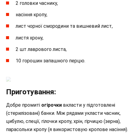
2 головки часнику,
насіння кропу,
лист чорної смородини та вишневий лист,
листя хрону,
2 шт лаврового листа,
10 горошин запашного перцю.
Приготування:
Добре промиті
огірочки
вкласти у підготовлені
(стерилізовані) банки. Між рядами укласти часник,
цибулю, спеції, гілочки кропу, хрін, гірчицю (зерна),
парасольки кропу (я використовую кропове насіння).