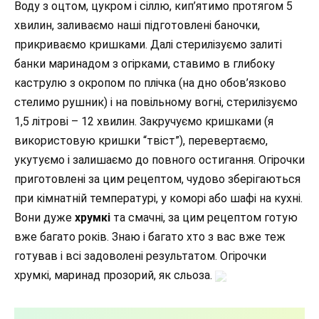
Воду з оцтом, цукром і сіллю, кип’ятимо протягом 5
хвилин, заливаємо наші підготовлені баночки,
прикриваємо кришками. Далі стерилізуємо залиті
банки маринадом з огірками, ставимо в глибоку
каструлю з окропом по плічка (на дно обов’язково
стелимо рушник) і на повільному вогні, стерилізуємо
1,5 літрові – 12 хвилин. Закручуємо кришками (я
використовую кришки “твіст”), перевертаємо,
укутуємо і залишаємо до повного остигання. Огірочки
приготовлені за цим рецептом, чудово зберігаються
при кімнатній температурі, у коморі або шафі на кухні.
Вони дуже
хрумкі
та смачні, за цим рецептом готую
вже багато років. Знаю і багато хто з вас вже теж
готував і всі задоволені результатом. Огірочки
хрумкі, маринад прозорий, як сльоза.