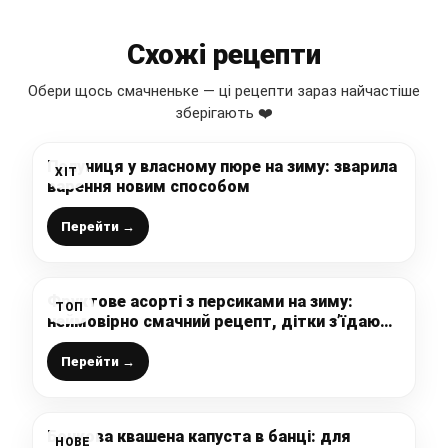
Схожі рецепти
Обери щось смачненьке — ці рецепти зараз найчастіше
зберігають ❤️
Полуниця у власному пюре на зиму: зварила
ХІТ
варення новим способом
Перейти →
Фруктове асорті з персиками на зиму:
ТОП
неймовірно смачний рецепт, дітки з’їдають
миттєво
Перейти →
Бочкова квашена капуста в банці: для
НОВЕ