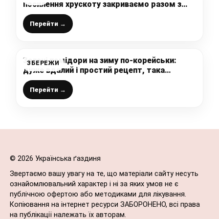
посилення хрускоту закриваємо разом з
яблуком
Перейти →
Зелені помідори на зиму по-корейськи:
ЗБЕРЕЖИ
дуже вдалий і простий рецепт, така
смакота, що неможливо відірватись, хто
приготує – не пошкодує
Перейти →
© 2026 Українська ґаздиня
Звертаємо вашу увагу на те, що матеріали сайту несуть
ознайомлювальний характер і ні за яких умов не є
публічною офертою або методиками для лікування.
Копіювання на інтернет ресурси ЗАБОРОНЕНО, всі права
на публікації належать їх авторам.