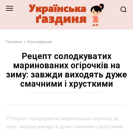
Перейти
до
змісту
Головна
»
Консервація
Рецепт солодкуватих
маринованих огірочків на
зиму: завжди виходять дуже
смачними і хрусткими