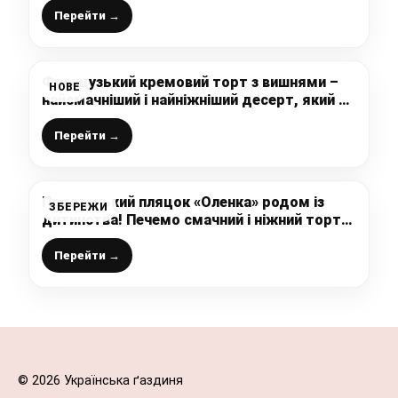
Перейти →
Французький кремовий торт з вишнями –
НОВЕ
найсмачніший і найніжніший десерт, який я
коли-небудь їла – так просто і так смачно
Перейти →
Простенький пляцок «Оленка» родом із
ЗБЕРЕЖИ
дитинства! Печемо смачний і ніжний торт
за рецептом зі старого записничка
Перейти →
© 2026 Українська ґаздиня