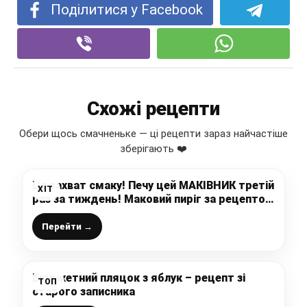
Поділитися у Facebook
Схожі рецепти
Обери щось смачненьке — ці рецепти зараз найчастіше
зберігають ❤️
Це захват смаку! Печу цей МАКІВНИК третій
ХІТ
раз за тиждень! Маковий пиріг за рецептом
улюбленої закарпатської господині
Перейти →
Бюджетний пляцок з яблук – рецепт зі
ТОП
старого записника