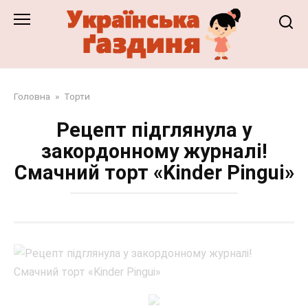
Перейти
до
змісту
Головна
»
Торти
Рецепт підглянула у
закордонному журналі!
Смачний торт «Kinder Pingui»