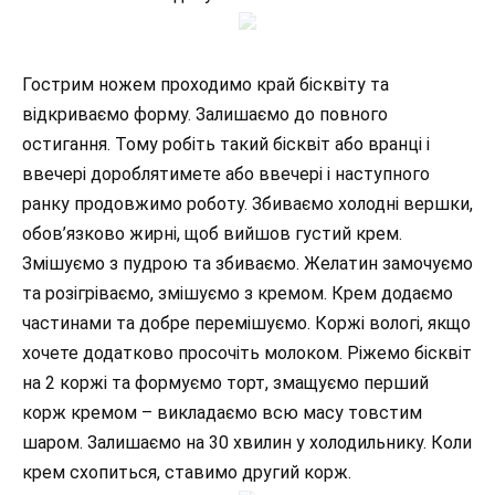
Гострим ножем проходимо край бісквіту та
відкриваємо форму. Залишаємо до повного
остигання. Тому робіть такий бісквіт або вранці і
ввечері дороблятимете або ввечері і наступного
ранку продовжимо роботу. Збиваємо холодні вершки,
обов’язково жирні, щоб вийшов густий крем.
Змішуємо з пудрою та збиваємо. Желатин замочуємо
та розігріваємо, змішуємо з кремом. Крем додаємо
частинами та добре перемішуємо. Коржі вологі, якщо
хочете додатково просочіть молоком. Ріжемо бісквіт
на 2 коржі та формуємо торт, змащуємо перший
корж кремом – викладаємо всю масу товстим
шаром. Залишаємо на 30 хвилин у холодильнику. Коли
крем схопиться, ставимо другий корж.