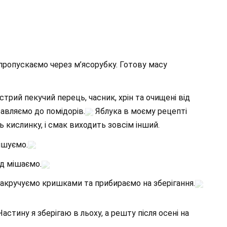
ропускаємо через м’ясорубку. Готову масу
трий пекучий перець, часник, хрін та очищені від
равляємо до помідорів.
Яблука в моєму рецепті
ь кислинку, і смак виходить зовсім інший.
ішуємо.
ід мішаємо.
закручуємо кришками та прибираємо на зберігання.
Частину я зберігаю в льоху, а решту після осені на