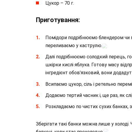
Цукор – 70 г.
Приготування:
Помідори подрібнюємо блендером чи п
переливаємо у каструлю.
Далі подрібнюємо солодкий перець, гос
шкірки кислі яблука. Готову масу відп
інгредієнт обов’язковий, вони додадут
Всипаємо цукор, сіль і ретельно перем
Додаємо тертий часник і, ще раз, як сл
Розкладаємо по чистих сухих банках, 
Зберігати такі банки можна лише у холоді. 
балконі, коли стає прохолодно.