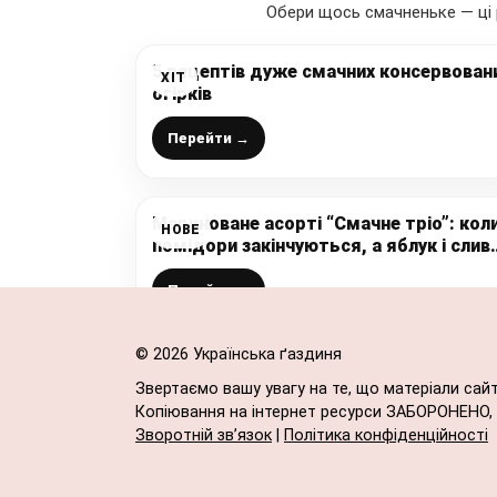
Обери щось смачненьке — ці 
5 рецептів дуже смачних консервован
ХІТ
огірків
Перейти →
Мариноване асорті “Смачне тріо”: кол
НОВЕ
помідори закінчуються, а яблук і слив
ще багато, закриваю цю смакоту
Перейти →
© 2026 Українська ґаздиня
Звертаємо вашу увагу на те, що матеріали сай
Копіювання на інтернет ресурси ЗАБОРОНЕНО, в
Зворотній зв’язок
|
Політика конфіденційності