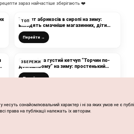
рецепти зараз найчастіше зберігають ❤️
их
Рецепт абрикосів в сиропі на зиму:
ТОП
виходять смачніше магазинних, діти
обожнюють цю смакоту
Перейти →
и
Смачний та густий кетчуп “Торчин по-
ЗБЕРЕЖИ
домашньому” на зиму: простенький
рецепт без загусників та крохмалю
всього за 30 хвилин
Перейти →
ту несуть ознайомлювальний характер і ні за яких умов не є пу
сі права на публікації належать їх авторам.