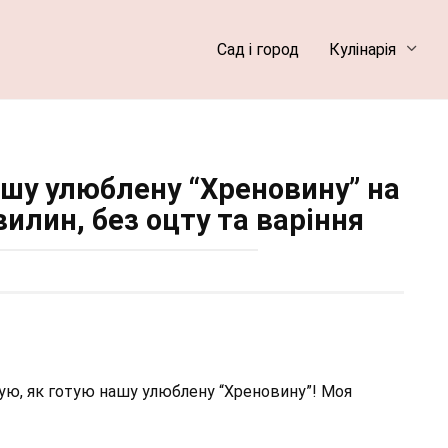
Сад і город
Кулінарія
ашу улюблену “Хреновину” на
вилин, без оцту та варіння
зую, як готую нашу улюблену “Хреновину”! Моя