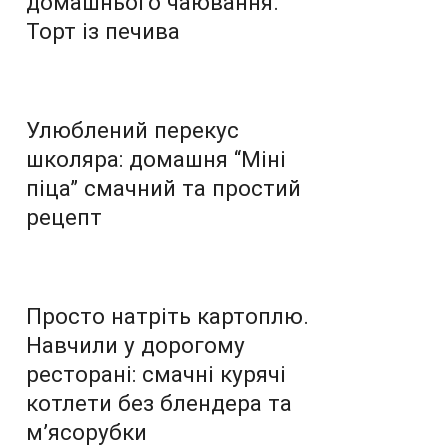
домашнього чаювання.
Торт із печива
Улюблений перекус
школяра: домашня “Міні
піца” смачний та простий
рецепт
Просто натріть картоплю.
Навчили у дорогому
ресторані: смачні курячі
котлети без блендера та
м’ясорубки