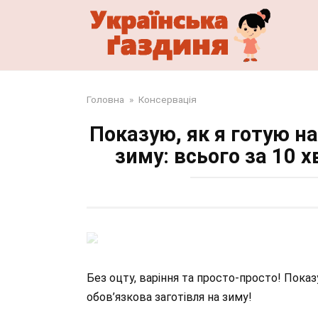
Перейти
до
змісту
Головна
»
Консервація
Показую, як я готую н
зиму: всього за 10 х
Без оцту, варіння та просто-просто! Пока
обов’язкова заготівля на зиму!