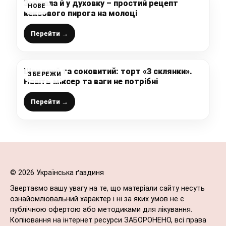
Змішала й у духовку – простий рецепт
НОВЕ
кексового пирога на молоці
Перейти →
Швидкий та соковитий: торт «3 склянки».
ЗБЕРЕЖИ
Навіть міксер та ваги не потрібні
Перейти →
© 2026 Українська ґаздиня
Звертаємо вашу увагу на те, що матеріали сайту несуть
ознайомлювальний характер і ні за яких умов не є
публічною офертою або методиками для лікування.
Копіювання на інтернет ресурси ЗАБОРОНЕНО, всі права