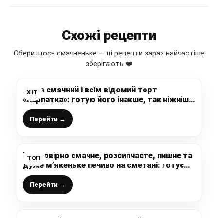
Схожі рецепти
Обери щось смачненьке — ці рецепти зараз найчастіше
зберігають ❤️
Дуже смачний і всім відомий торт
ХІТ
«Карпатка»: готую його інакше, так ніжніше
та смачніше виходить, ділюсь класним
рецептом
Перейти →
Неймовірно смачне, розсипчасте, пишне та
ТОП
дуже м’якеньке печиво на сметані: готуємо
просту випічку до чаю, яка сподобається
всім
Перейти →