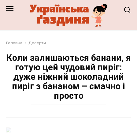
Перейти
до
змісту
Головна
»
Десерти
Коли залишаються банани, я
готую цей чудовий пиріг:
дуже ніжний шоколадний
пиріг з бананом – смачно і
просто