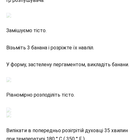
гр розпушувача.
Замішуємо тісто.
Візьміть 3 банана і розріжте їх навпіл.
У форму, застелену пергаментом, викладіть банани.
Рівномірно розподіліть тісто.
Випікати в попередньо розігрітій духовці 35 хвилин
при температурі 180 ° C ( 350 ° F ).