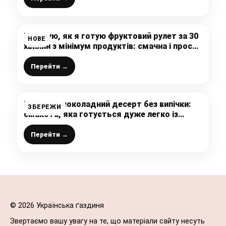
Показую, як я готую фруктовий рулет за 30
НОВЕ
хвилин з мінімум продуктів: смачна і проста
випічка до чаю на “швидку руку”
Перейти →
Простий шоколадний десерт без випічки:
ЗБЕРЕЖИ
смакота, яка готується дуже легко із
вафель (без сметани і вершків)
Перейти →
© 2026 Українська ґаздиня
Звертаємо вашу увагу на те, що матеріали сайту несуть