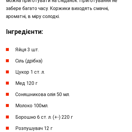
можна приготувати на сніданок. Приготування не
забере багато часу. Коржики виходять смачні,
ароматні, в міру солодкі.
Інгредієнти:
Яйця 3 шт.
Сіль (дрібка)
Цукор 1 ст. л.
Мед 120 г
Соняшникова олія 50 мл.
Молоко 100мл.
Борошно 6 ст. л. (+-) 220 г
Розпушувач 12 г