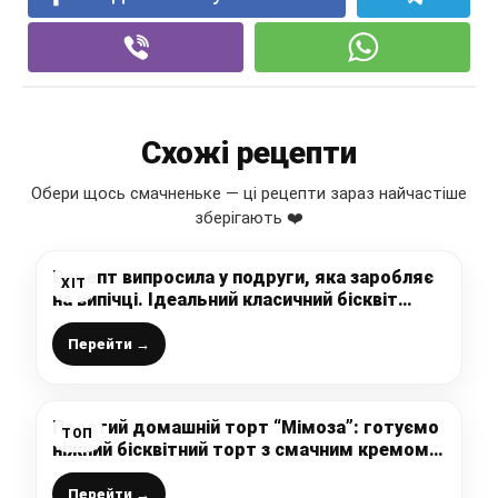
Схожі рецепти
Обери щось смачненьке — ці рецепти зараз найчастіше
зберігають ❤️
Рецепт випросила у подруги, яка заробляє
ХІТ
на випічці. Ідеальний класичний бісквіт
готую тільки так.
Перейти →
Простий домашній торт “Мімоза”: готуємо
ТОП
ніжний бісквітний торт з смачним кремом і
ягодами
Перейти →