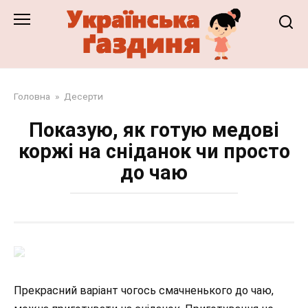
Перейти
до
змісту
Головна
»
Десерти
Показую, як готую медові
коржі на сніданок чи просто
до чаю
Прекрасний варіант чогось смачненького до чаю,