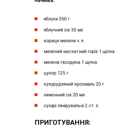
Начинка:
яблука 550 г
яблучний сік 30 мл
кориця мелена ч. л.
мелений мускатний горіх 1 щіпка
мелена гвоздика 1 щіпка
цукор 125 г
кукурудзяний крохмаль 20 г
лимонний сік 20 мл
сухарі панірувальні 2 ст. л.
ПРИГОТУВАННЯ: