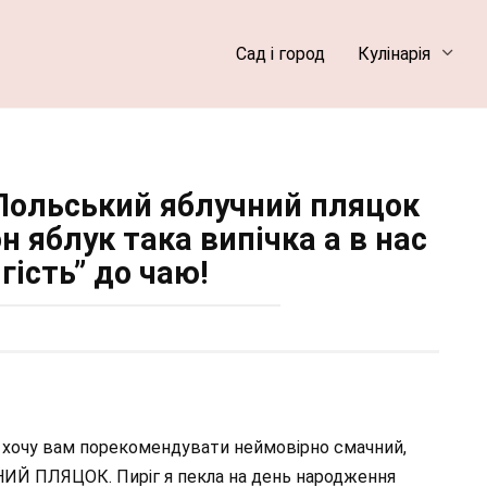
Сад і город
Кулінарія
Польський яблучний пляцок
н яблук така випічка а в нас
гість” до чаю!
дні хочу вам порекомендувати неймовірно смачний,
 ПЛЯЦОК. Пиріг я пекла на день народження