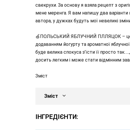
свекрухи. За основу я взяла рецепт з оригіна
мене меренга. Я вам напишу два варіанти 
автора, у дужках будуть мої невеликі зміни
🍏ПОЛЬСЬКИЙ ЯБЛУЧНИЙ ПЛЛЯЦОК – це най
додаванням йогурту та ароматної яблучної
буде велика спокуса з’їсти її просто так…
досить легким і може стати відмінним зав
Зміст
Зміст
ІНГРЕДІЄНТИ: