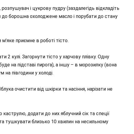
 розпушувач і цукрову пудру (заздалегідь відкладіть
ти до борошна охолоджене масло і порубати до стану
и м’яке приємне в роботі тісто.
ти 2 кулі. Загорнути тісто у харчову плівку. Одну
уде на підставі пирога), а іншу – в морозилку (вона
м на півгодини у холоді.
лука очистити від шкірки та насіння, нарізати не
о каструлю, додати до них яблучний сік та спеції
 та тушкувати близько 10 хвилин на несильному