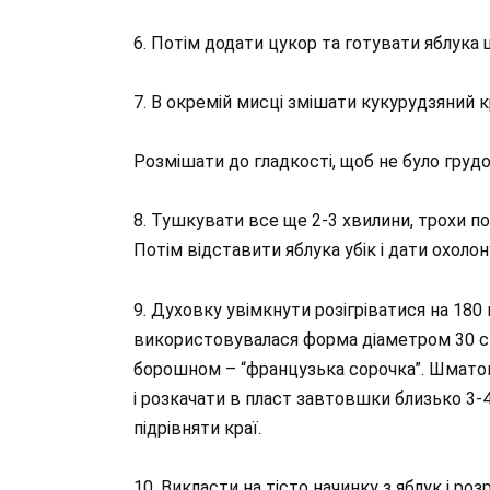
6. Потім додати цукор та готувати яблука 
7. В окремій мисці змішати кукурудзяний 
Розмішати до гладкості, щоб не було грудо
8. Тушкувати все ще 2-3 хвилини, трохи п
Потім відставити яблука убік і дати охолон
9. Духовку увімкнути розігріватися на 180 
використовувалася форма діаметром 30 с
борошном – “французька сорочка”. Шматок
і розкачати в пласт завтовшки близько 3-
підрівняти краї.
10. Викласти на тісто начинку з яблук і роз