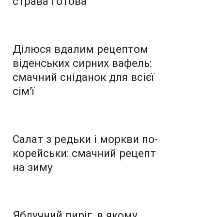
страва готова
Ділюся вдалим рецептом
віденських сирних вафель:
смачний сніданок для всієї
сім’ї
Салат з редьки і моркви по-
корейськи: смачний рецепт
на зиму
Яблучний пиріг, в якому