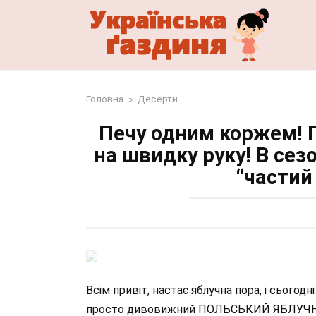
Перейти
до
змісту
Головна
»
Десерти
Печу одним коржем! 
на швидку руку! В сезо
“частий 
Всім привіт, настає яблучна пора, і сього
просто дивовижний ПОЛЬСЬКИЙ ЯБЛУЧНИЙ