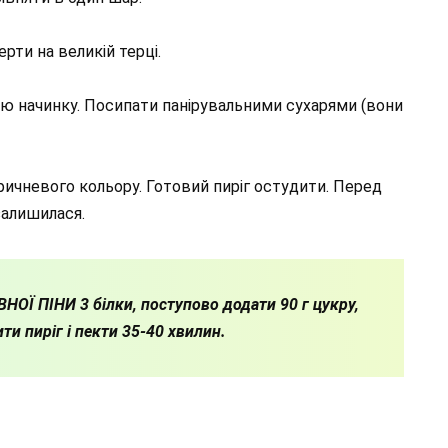
рти на великій терці.
сю начинку. Посипати панірувальними сухарями (вони
оричневого кольору. Готовий пиріг остудити. Перед
алишилася.
ОЇ ПІНИ 3 білки, поступово додати 90 г цукру,
ити пиріг і пекти 35-40 хвилин.