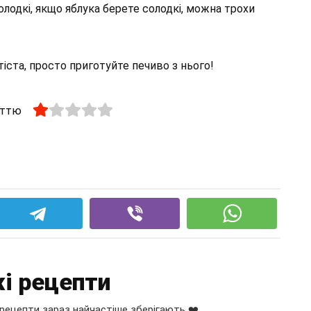
лодкі, якщо яблука берете солодкі, можна трохи
тіста, просто приготуйте печиво з нього!
аттю
і рецепти
рецепти зараз найчастіше зберігають ❤️