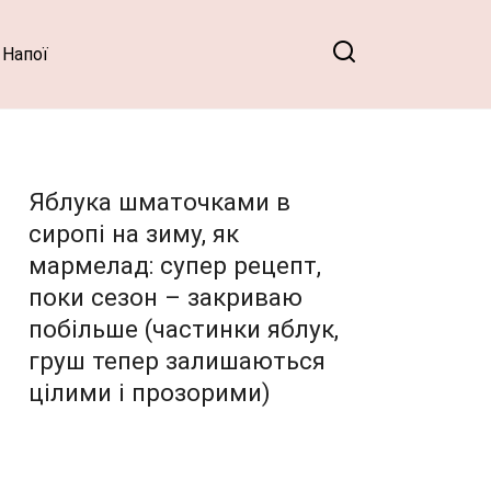
Напої
Яблука шматочками в
сиропі на зиму, як
мармелад: супер рецепт,
поки сезон – закриваю
побільше (частинки яблук,
груш тепер залишаються
цілими і прозорими)