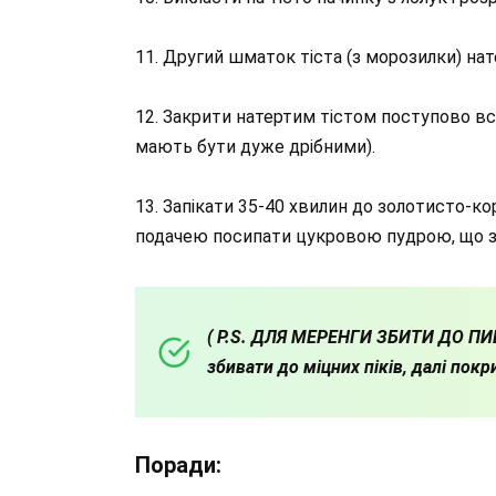
11. Другий шматок тіста (з морозилки) нате
12. Закрити натертим тістом поступово в
мають бути дуже дрібними).
13. Запікати 35-40 хвилин до золотисто-к
подачею посипати цукровою пудрою, що з
( Р.S. ДЛЯ МЕРЕНГИ ЗБИТИ ДО ПИВН
збивати до міцних піків, далі покр
Поради: