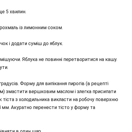
ще 5 хвилин.
крохмаль із лимонним соком.
чок і додати суміш до яблук.
омішуючи. Яблука не повинні перетворитися на кашу.
ути.
градусів. Форму для випікання пирогів (в рецепті
м) змастити вершковим маслом і злегка присипати
 тіста з холодильника викласти на робочу поверхню
4 мм. Акуратно перенести тісто у форму та
рівняти в один шар.