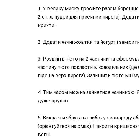
1. У велику миску просійте разом борошно,
2 ст. л. пудри для присипки пирога). Дода
крихти.
2. Додати яєчні жовтки та йогурт і замісит
3. Розділіть тісто на 2 частини та сформува
частину тісто покласти в холодильник (це б
піде на верх пирога). Залишити тісто мініму
4. Тим часом можна зайнятися начинкою. Яб
дуже крупно.
5. Викласти яблука в глибоку сковороду аб
(орієнтуйтеся на смак). Накрити кришкою
вогні.