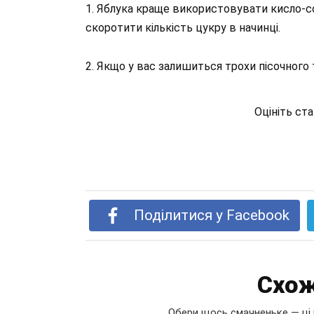
1. Яблука краще використовувати кисло-со
скоротити кількість цукру в начинці.
2. Якщо у вас залишиться трохи пісочного 
Оцініть ст
Поділитися у Facebook
Схож
Обери щось смачненьке — ці 