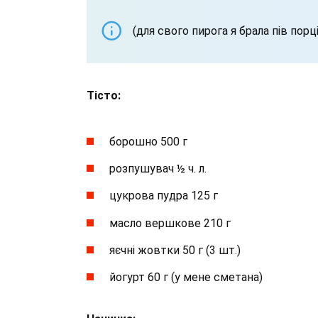
(для свого пирога я брала пів порці
Тісто:
борошно 500 г
розпушувач ½ ч. л.
цукрова пудра 125 г
масло вершкове 210 г
яєчні жовтки 50 г (3 шт.)
йогурт 60 г (у мене сметана)