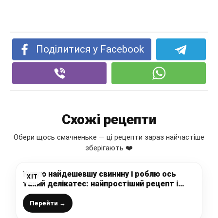
Поділитися у Facebook
Схожі рецепти
Обери щось смачненьке — ці рецепти зараз найчастіше
зберігають ❤️
Купую найдешевшу свинину і роблю ось
ХІТ
такий делікатес: найпростіший рецепт і
ніякої духовки, а виходить так смачно, що і
ковбаси не треба
Перейти →