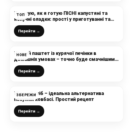
Показую, як я готую ПІСНІ капустяні та
ТОП
яблучні оладки: прості у приготуванні та
дуже смачні
Перейти →
Ніжний паштет із курячої печінки в
НОВЕ
домашніх умовах – точно буде смачнішим
за магазинний
Перейти →
М’ясний хліб – ідеальна альтернатива
ЗБЕРЕЖИ
покупній ковбасі. Простий рецепт
Перейти →