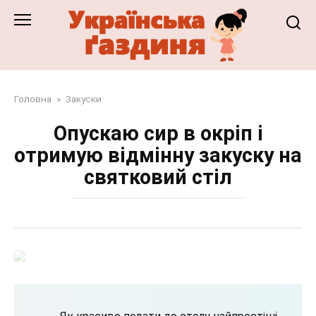
Перейти
до
змісту
Головна
»
Закуски
Опускаю сир в окріп і
отримую відмінну закуску на
святковий стіл