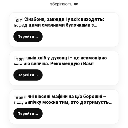
зберігають ❤️
Такі Сінабони, завжди і у всіх виходять:
ХІТ
перед цими смачними булочками з
яблуками встояти неможливо, до чаю чи
кави вони просто божественні
Перейти →
Домашній хліб у духовці – це неймовірно
ТОП
смачна випічка. Рекомендую і Вам!
Перейти →
Чорничні вівсяні мафіни на ц/з борошні –
НОВЕ
таку випічку можна тим, хто дотримується
правильного харчування: смачно і просто
Перейти →