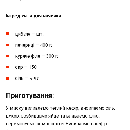
Інгредієнти для начинки:
цибуля — шт.;
печериці — 400 г;
куряче філе — 300 г;
сир — 150;
сіль — ½ ч.л.
Приготування:
У миску виливаємо теплий кефір, висипаємо сіль,
цукор, розбиваємо яйце та вливаємо олію,
перемішуємо компоненти. Висипаємо в кефір