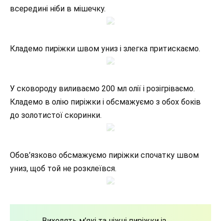
всередині ніби в мішечку.
Кладемо пиріжки швом униз і злегка притискаємо.
У сковороду виливаємо 200 мл олії і розігріваємо.
Кладемо в олію пиріжки і обсмажуємо з обох боків
до золотистої скоринки.
Обов’язково обсмажуємо пиріжки спочатку швом
униз, щоб той не розклеївся.
Виходять м’які та ніжні пиріжки із