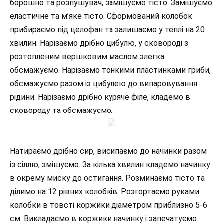
борошно та розпушувач, замішуємо тісто. Замішуємо
еластичне та м’яке тісто. Сформований колобок
прибираємо під целофан та залишаємо у теплі на 20
хвилин. Нарізаємо дрібно цибулю, у сковороді з
розтопленим вершковим маслом злегка
обсмажуємо. Нарізаємо тонкими пластинками гриби,
обсмажуємо разом із цибулею до випаровування
рідини. Нарізаємо дрібно куряче філе, кладемо в
сковороду та обсмажуємо.
Натираємо дрібно сир, висипаємо до начинки разом
із сіллю, змішуємо. За кілька хвилин кладемо начинку
в окрему миску до остигання. Розминаємо тісто та
ділимо на 12 рівних колобків. Розгортаємо руками
колобки в товсті коржики діаметром приблизно 5-6
см. Викладаємо в коржики начинку і запечатуємо