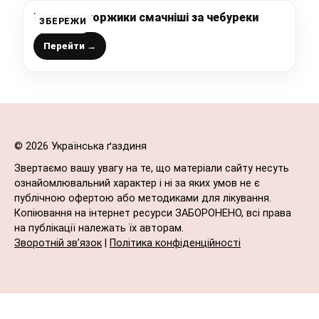
Ці м’ясні коржики смачніші за чебуреки
ЗБЕРЕЖИ
Перейти →
© 2026 Українська ґаздиня
Звертаємо вашу увагу на те, що матеріали сайту несуть
ознайомлювальний характер і ні за яких умов не є
публічною офертою або методиками для лікування.
Копіювання на інтернет ресурси ЗАБОРОНЕНО, всі права
на публікації належать їх авторам.
Зворотній зв’язок
|
Політика конфіденційності