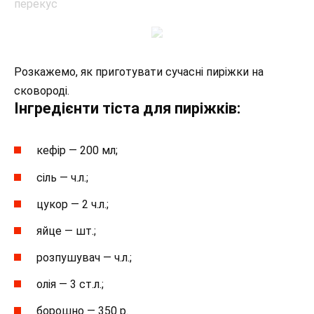
Розкажемо, як приготувати сучасні пиріжки на
сковороді.
Інгредієнти тіста для пиріжків:
кефір — 200 мл;
сіль — ч.л.;
цукор — 2 ч.л.;
яйце — шт.;
розпушувач — ч.л.;
олія — 3 ст.л.;
борошно — 350 р.