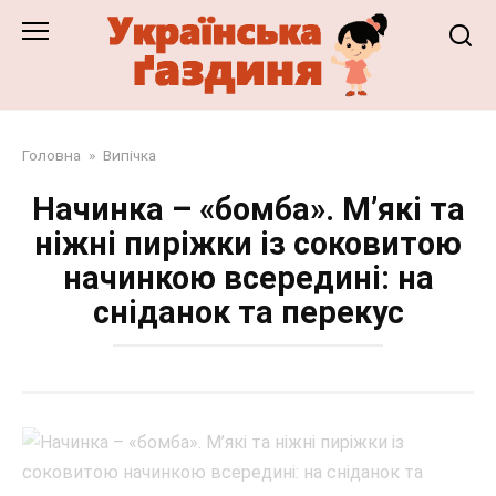
Перейти
до
змісту
Головна
»
Випічка
Начинка – «бомба». М’які та
ніжні пиріжки із соковитою
начинкою всередині: на
сніданок та перекус