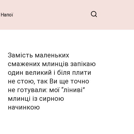
Напої
Замість маленьких
смажених млинців запікаю
один великий і біля плити
не стою, так Ви ще точно
не готували: мої “ліниві”
млинці із сирною
начинкою