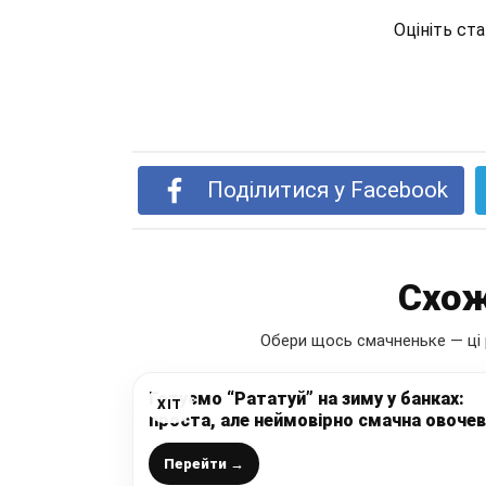
Оцініть ст
Поділитися у Facebook
Схож
Обери щось смачненьке — ці 
Готуємо “Рататуй” на зиму у банках:
ХІТ
проста, але неймовірно смачна овоче
заготовка без стерилізації (і чудово
зберігається у шафі)
Перейти →