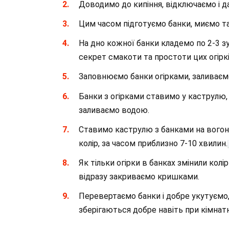
Доводимо до кипіння, відключаємо і д
Цим часом підготуємо банки, миємо та
На дно кожної банки кладемо по 2-3 зуб
секрет смакоти та простоти цих огіркі
Заповнюємо банки огірками, заливаєм
Банки з огірками ставимо у каструлю
заливаємо водою.
Ставимо каструлю з банками на вогонь
колір, за часом приблизно 7-10 хвилин.
Як тільки огірки в банках змінили колі
відразу закриваємо кришками.
Перевертаємо банки і добре укутуємо,
зберігаються добре навіть при кімнатн