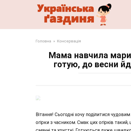
Перейти
до
змісту
Головна
»
Консервація
Мама навчила марин
готую, до весни йд
Вітання! Сьогодні хочу поділитися чудовим
огірки з часником. Смак цих огірків такий
смачні та хрусткі. Готуються дуже швидко 