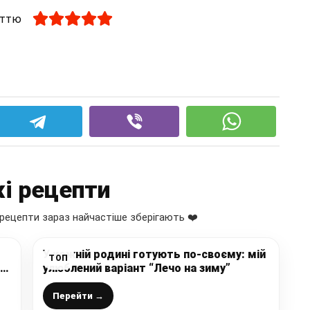
аттю
і рецепти
рецепти зараз найчастіше зберігають ❤️
У кожній родині готують по-своєму: мій
ТОП
ва
улюблений варіант “Лечо на зиму”
Перейти →