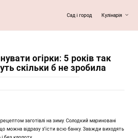
Сад і город
Кулінарія
увати огірки: 5 років так
уть скільки б не зробила
 рецептом заготівлі на зиму. Солодкий мариновані
, що можна відразу з’їсти всю банку. Завжди виходять
і без клопоту.