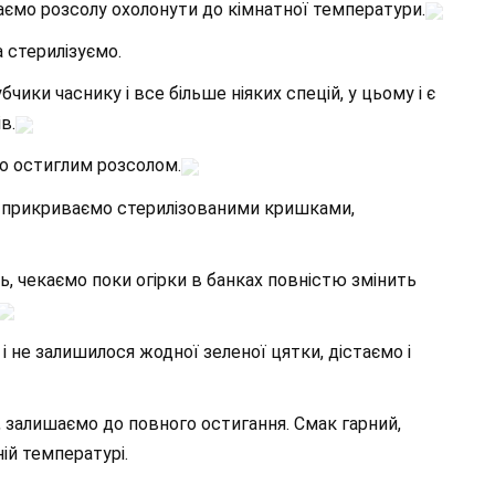
аємо розсолу охолонути до кімнатної температури.
 стерилізуємо.
чики часнику і все більше ніяких спецій, у цьому і є
в.
о остиглим розсолом.
, прикриваємо стерилізованими кришками,
, чекаємо поки огірки в банках повністю змінить
р і не залишилося жодної зеленої цятки, дістаємо і
 залишаємо до повного остигання. Смак гарний,
ій температурі.