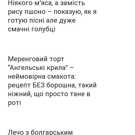
Ніякого м’яса, а замість
рису пшоно – показую, як я
готую пісні але дуже
смачні голубці
Меренговий торт
“Ангельські крила” –
неймовірна смакота:
рецепт БЕЗ борошна, такий
ніжний, що просто тане в
роті
Лечо з болгарським