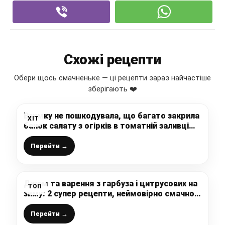
Схожі рецепти
Обери щось смачненьке — ці рецепти зараз найчастіше
зберігають ❤️
Взимку не пошкодувала, що багато закрила
ХІТ
банок салату з огірків в томатній заливці
без стерилізації
Перейти →
Джем та варення з гарбуза і цитрусових на
ТОП
зиму: 2 супер рецепти, неймовірно смачно
виходить, джем густенький для випічки
просто ідеально
Перейти →