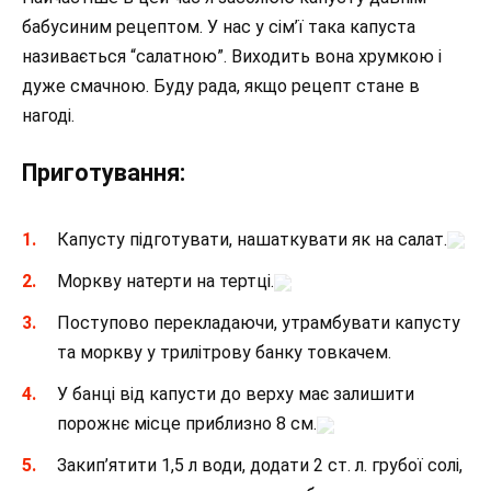
бабусиним рецептом. У нас у сім’ї така капуста
називається “салатною”. Виходить вона хрумкою і
дуже смачною. Буду рада, якщо рецепт стане в
нагоді.
Приготування:
Капусту підготувати, нашаткувати як на салат.
Моркву натерти на тертці.
Поступово перекладаючи, утрамбувати капусту
та моркву у трилітрову банку товкачем.
У банці від капусти до верху має залишити
порожнє місце приблизно 8 см.
Закип’ятити 1,5 л води, додати 2 ст. л. грубої солі,