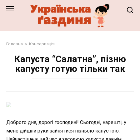
Перейти
до
змісту
Головна
»
Консервація
Капуста “Салатна”, пізню
капусту готую тільки так
Доброго дня, дорогі господині! Сьогодні, нарешті, у
мене дійшли руки зайнятися пізньою капустою.
Найчастіше в цей час я засолюю капусту давнім