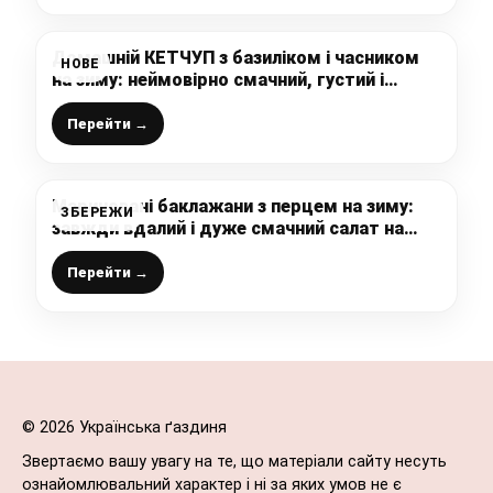
Домашній КЕТЧУП з базиліком і часником
НОВЕ
на зиму: неймовірно смачний, густий і
ароматний, просто ідеальний рецепт, який
рекомендую кожному
Перейти →
Мариновані баклажани з перцем на зиму:
ЗБЕРЕЖИ
завжди вдалий і дуже смачний салат на
будь-який випадок (найкращий маринад,
як на мене)
Перейти →
© 2026 Українська ґаздиня
Звертаємо вашу увагу на те, що матеріали сайту несуть
ознайомлювальний характер і ні за яких умов не є