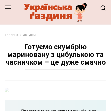
Перейти
до
змісту
Головна
»
Закуски
Готуємо скумбрію
мариновану з цибулькою та
часничком – це дуже смачно