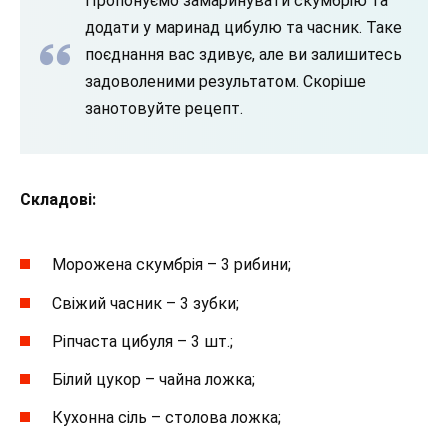
Пропонуємо замаринувати скумбрію та
додати у маринад цибулю та часник. Таке
поєднання вас здивує, але ви залишитесь
задоволеними результатом. Скоріше
занотовуйте рецепт.
Складові:
Морожена скумбрія – 3 рибини;
Свіжий часник – 3 зубки;
Ріпчаста цибуля – 3 шт.;
Білий цукор – чайна ложка;
Кухонна сіль – столова ложка;