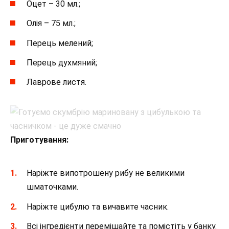
Оцет – 30 мл.;
Олія – 75 мл.;
Перець мелений;
Перець духмяний;
Лаврове листя.
Приготування:
Наріжте випотрошену рибу не великими
шматочками.
Наріжте цибулю та вичавите часник.
Всі інгредієнти перемішайте та помістіть у банку.