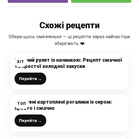
Схожі рецепти
Обери щось смачненьке — ці рецепти зараз найчастіше
зберігають ❤️
М’ясний рулет із начинкою: Рецепт смачної
ХІТ
та простої холодної закуски
Перейти →
Смажені картопляні рогалики із сиром:
ТОП
просто і смачно
Перейти →