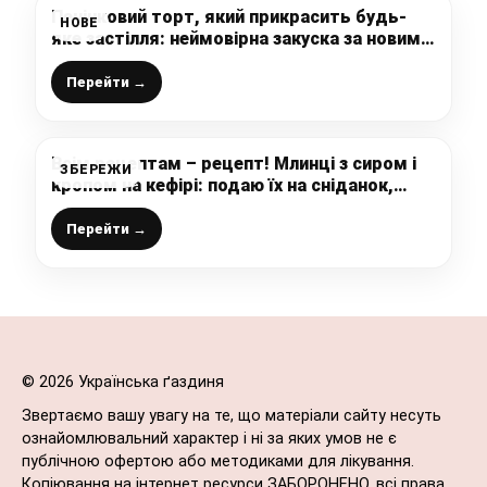
Печінковий торт, який прикрасить будь-
НОВЕ
яке застілля: неймовірна закуска за новим
рецептом
Перейти →
Всім рецептам – рецепт! Млинці з сиром і
ЗБЕРЕЖИ
кропом на кефірі: подаю їх на сніданок,
перекус чи вечерю
Перейти →
© 2026 Українська ґаздиня
Звертаємо вашу увагу на те, що матеріали сайту несуть
ознайомлювальний характер і ні за яких умов не є
публічною офертою або методиками для лікування.
Копіювання на інтернет ресурси ЗАБОРОНЕНО, всі права