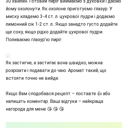
30 хвилин. Готовий пиріг виймаємо з духовки і даємо
йому охолонути. Як охолоне приготуємо глазур. У
миску кладемо 3-4 ст. л. цукрової пудри і додаємо
лимонний сік 1-2 ст. л.. Якщо занадто густо додайте
ще соку, якщо рідко додайте цукрової пудри.
Поливаємо глазур’ю пиріг.
Як застигне, а застигає вона швидко, можна
розрізати і подавати до чаю. Аромат такий, що
встояти точно не вийде.
Якщо Вам сподобався рецепт – поставте 👍 або
напишіть коментар. Ваші відгуки – найкраща
нагорода для мене 😘 😘 😘