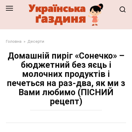
Перейти
до
змісту
Головна
»
Десерти
Домашній пиріг «Сонечко» –
бюджетний без яєць і
молочних продуктів і
печеться на раз-два, як ми з
Вами любимо (ПІСНИЙ
рецепт)