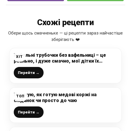
Схожі рецепти
Обери щось смачненьке — ці рецепти зараз найчастіше
зберігають ❤️
Вафельні трубочки без вафельниці – це
ХІТ
реально, і дуже смачно, мої дітки їх
обожнюють, а готуються простіше-
простого, зберігайте рецепт
Перейти →
Показую, як готую медові коржі на
ТОП
сніданок чи просто до чаю
Перейти →