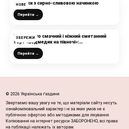
Сочники з сирно-сливовою начинкою
НОВЕ
Перейти →
Неймовірно смачний і ніжний сметанний
ЗБЕРЕЖИ
торт «Ведмедик на півночі»:
найулюбленіший торт моєї сім’ї, рецепт
дуже старий і простенький, а результат
Перейти →
завжди шикарний
© 2026 Українська ґаздиня
Звертаємо вашу увагу на те, що матеріали сайту несуть
ознайомлювальний характер і ні за яких умов не є
публічною офертою або методиками для лікування.
Копіювання на інтернет ресурси ЗАБОРОНЕНО, всі права
на публікації належать їх авторам.