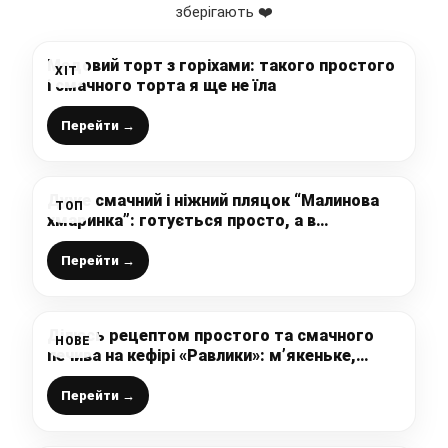
зберігають ❤️
Медовий торт з горіхами: такого простого
ХІТ
і смачного торта я ще не їла
Перейти →
Дуже смачний і ніжний пляцок “Малинова
ТОП
хмаринка”: готується просто, а в
результаті шикарна випічка на вашому
святковому столі
Перейти →
Ділюсь рецептом простого та смачного
НОВЕ
печива на кефірі «Равлики»: м’якеньке,
шарувате та дуже ніжне (швидка випічка
до чаю)
Перейти →