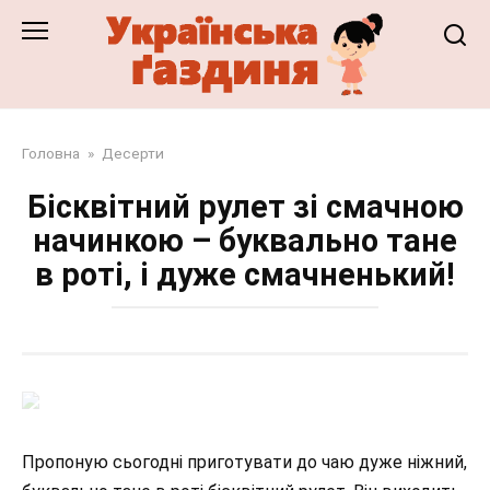
Перейти
до
змісту
Головна
»
Десерти
Бісквітний рулет зі смачною
начинкою – буквально тане
в роті, і дуже смачненький!
Пропоную сьогодні приготувати до чаю дуже ніжний,