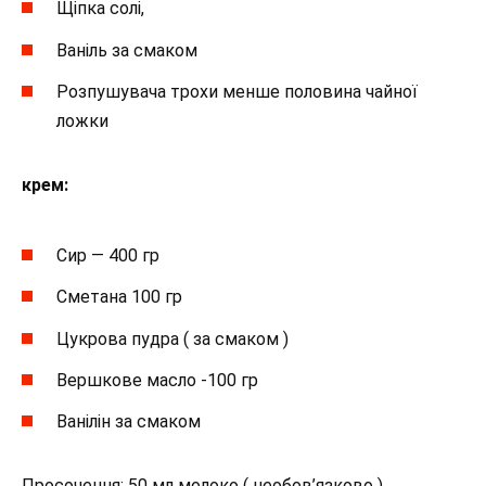
Щіпка солі,
Ваніль за смаком
Розпушувача трохи менше половина чайної
ложки
крем:
Сир — 400 гр
Сметана 100 гр
Цукрова пудра ( за смаком )
Вершкове масло -100 гр
Ванілін за смаком
Просочення: 50 мл молоко ( необов’язково )