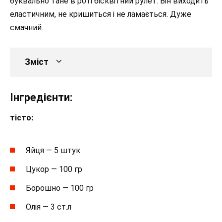
буквально тане в роті бісквітний рулет. Він виходить
еластичним, не кришиться і не ламається. Дуже
смачний.
Зміст
Інгредієнти:
тісто:
Яйця — 5 штук
Цукор — 100 гр
Борошно — 100 гр
Олія — 3 ст.л