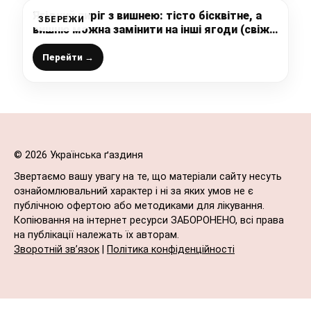
Ягідний пиріг з вишнею: тісто бісквітне, а
ЗБЕРЕЖИ
вишню можна замінити на інші ягоди (свіжі
або заморожені) – зберігайте рецептик!
Перейти →
© 2026 Українська ґаздиня
Звертаємо вашу увагу на те, що матеріали сайту несуть
ознайомлювальний характер і ні за яких умов не є
публічною офертою або методиками для лікування.
Копіювання на інтернет ресурси ЗАБОРОНЕНО, всі права
на публікації належать їх авторам.
Зворотній зв’язок
|
Політика конфіденційності