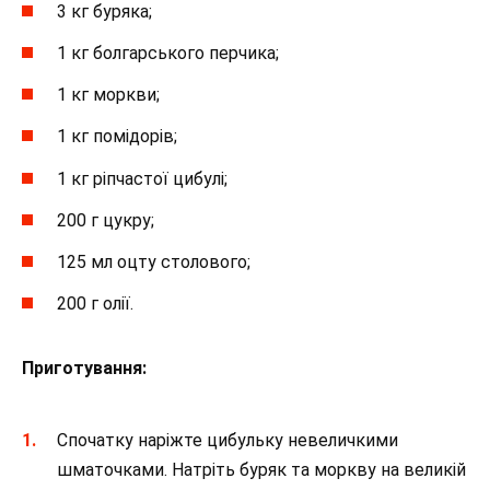
3 кг буряка;
1 кг болгарського перчика;
1 кг моркви;
1 кг помідорів;
1 кг ріпчастої цибулі;
200 г цукру;
125 мл оцту столового;
200 г олії.
Приготування:
Спочатку наріжте цибульку невеличкими
шматочками. Натріть буряк та моркву на великій