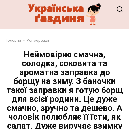
Перейти
до
змісту
Головна
»
Консервація
Неймовірно смачна,
солодка, соковита та
ароматна заправка до
борщу на зиму. З баночки
такої заправки я готую борщ
для всієї родини. Це дуже
смачно, зручно та дешево. А
чоловік полюбляє її їсти, як
салат. Дуже виручає взимку