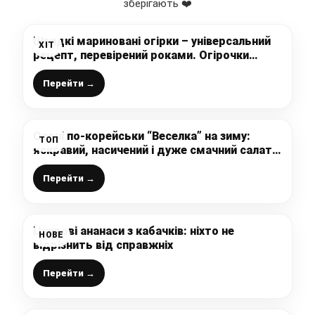
зберігають ❤️
Швидкі мариновані огірки – універсальний
ХІТ
рецепт, перевірений роками. Огірочки
завжди вдалі та хрусткі!
Перейти →
Овочі по-корейськи “Веселка” на зиму:
ТОП
яскравий, насичений і дуже смачний салат з
пікантним смаком, взимку така заготовка
порадує Вас за будь-яким столом
Перейти →
Цукрові ананаси з кабачків: ніхто не
НОВЕ
відрізнить від справжніх
Перейти →