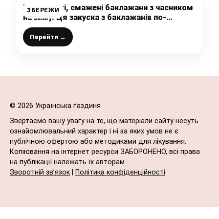
Гостренькі, смажені баклажани з часником
ЗБЕРЕЖИ
на зиму. Ця закуска з баклажанів по-
грузинськи, підкорила мільйони!
Перейти →
© 2026 Українська ґаздиня
Звертаємо вашу увагу на те, що матеріали сайту несуть
ознайомлювальний характер і ні за яких умов не є
публічною офертою або методиками для лікування.
Копіювання на інтернет ресурси ЗАБОРОНЕНО, всі права
на публікації належать їх авторам.
Зворотній зв’язок
|
Політика конфіденційності