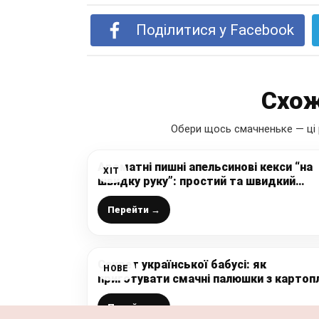
Поділитися у Facebook
Схож
Обери щось смачненьке — ці 
Ароматні пишні апельсинові кекси “на
ХІТ
швидку руку”: простий та швидкий
рецепт дуже смачної випічки до чаю,
дітки просто у захваті
Перейти →
Секрет української бабусі: як
НОВЕ
приготувати смачні палюшки з картопл
Перейти →