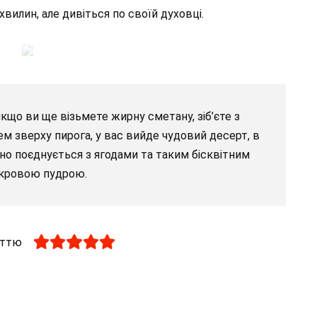
хвилин, але дивіться по своїй духовці.
кщо ви ще візьмете жирну сметану, зіб’єте з
м зверху пирога, у вас вийде чудовий десерт, в
но поєднується з ягодами та таким бісквітним
укровою пудрою.
аттю