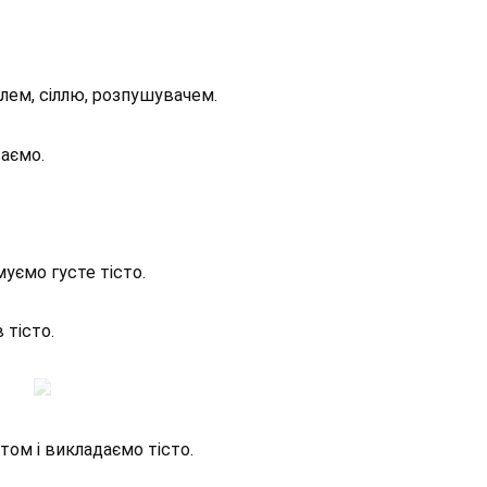
ем, сіллю, розпушувачем.
ваємо.
муємо густе тісто.
 тісто.
ом і викладаємо тісто.