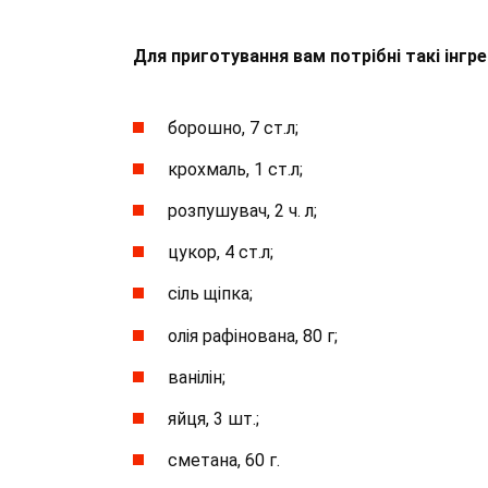
Для приготування вам потрібні такі інгре
борошно, 7 ст.л;
крохмаль, 1 ст.л;
розпушувач, 2 ч. л;
цукор, 4 ст.л;
сіль щіпка;
олія рафінована, 80 г;
ванілін;
яйця, 3 шт.;
сметана, 60 г.