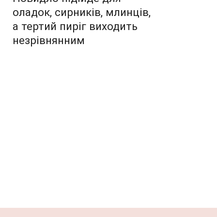
оладок, сирників, млинців,
а тертий пиріг виходить
незрівнянним