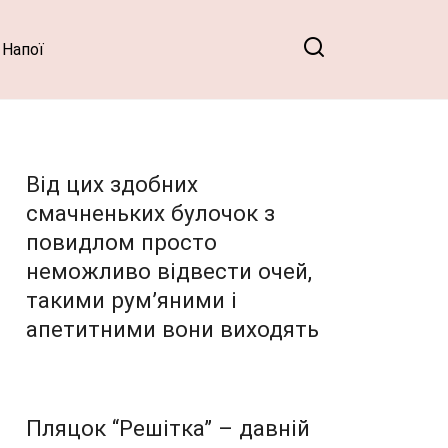
Напої
Від цих здобних
смачненьких булочок з
повидлом просто
неможливо відвести очей,
такими рум’яними і
апетитними вони виходять
Пляцок “Решітка” – давній