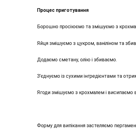
Процес приготування
Борошно просіюємо та змішуємо з крохмал
Яйця змішуємо з цукром, ваніліном та зби
Додаємо сметану, олію і збиваємо.
З’єднуємо із сухими інгредієнтами та отри
Ягоди змішуємо з крохмалем і висипаємо в
Форму для випікання застеляємо пергамент