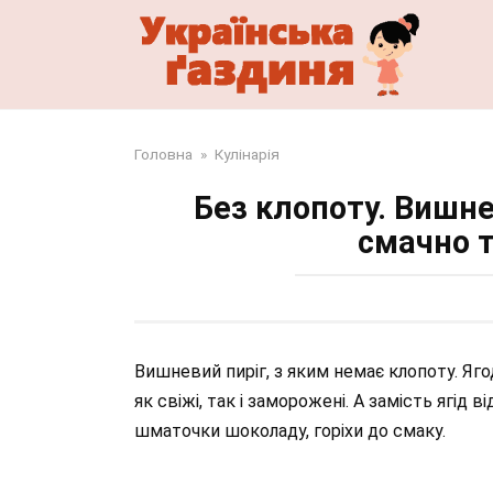
Перейти
до
змісту
Головна
»
Кулінарія
Без клопоту. Вишне
смачно 
Вишневий пиріг, з яким немає клопоту. Яго
як свіжі, так і заморожені. А замість ягід
шматочки шоколаду, горіхи до смаку.