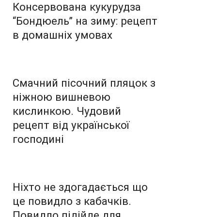
Консервована кукурудза
“Бондюель” на зиму: рецепт
в домашніх умовах
Смачний пісочний пляцок з
ніжною вишневою
кислинкою. Чудовий
рецепт від української
господині
Ніхто не здогадається що
це повидло з кабачків.
Повидло підійде для