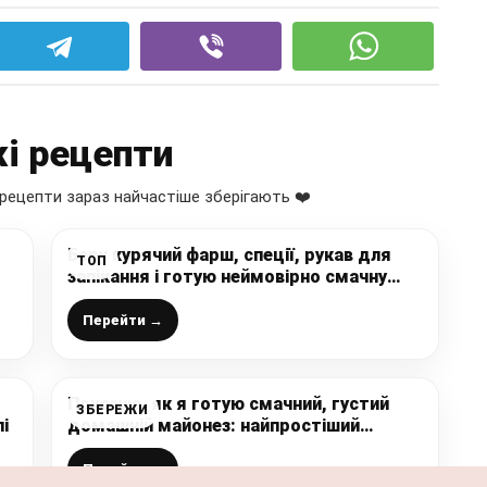
і рецепти
рецепти зараз найчастіше зберігають ❤️
Беру курячий фарш, спеції, рукав для
ТОП
запікання і готую неймовірно смачну
ковбасу в домашніх умовах:
подобається і дітям і дорослим
Перейти →
Показую, як я готую смачний, густий
ЗБЕРЕЖИ
і
домашній майонез: найпростіший
перевірений рецепт, який завжди
вдається на 100%
Перейти →