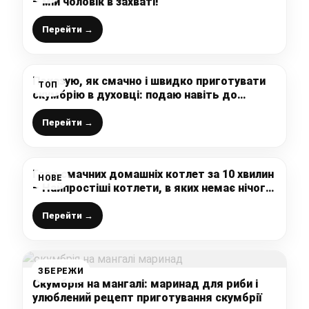
– мій чоловік в захваті!
Перейти →
Показую, як смачно і швидко приготувати
ТОП
скумбрію в духовці: подаю навіть до
святкового столу, всі хто пробує просять
рецепт
Перейти →
Гора смачних домашніх котлет за 10 хвилин
НОВЕ
– Найпростіші котлети, в яких немає нічого
зайвого
Перейти →
ЗБЕРЕЖИ
Скумбрія на мангалі: маринад для риби і
улюблений рецепт приготування скумбрії