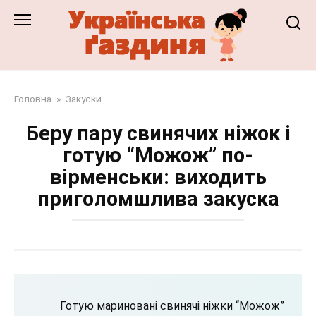
Перейти
до
змісту
Головна
»
Закуски
Беру пару свинячих ніжок і
готую “Можож” по-
вірменськи: виходить
приголомшлива закуска
Готую мариновані свинячі ніжки “Можож”