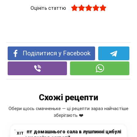
Оцініть статтю
Поділитися у Facebook
Схожі рецепти
Обери щось смачненьке — ці рецепти зараз найчастіше
зберігають ❤️
Рецепт домашнього сала в лушпинні цибулі
ХІТ