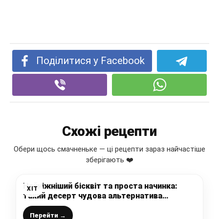
Поділитися у Facebook
Схожі рецепти
Обери щось смачненьке — ці рецепти зараз найчастіше
зберігають ❤️
Найніжніший бісквіт та проста начинка:
ХІТ
такий десерт чудова альтернатива
складним у приготуванні тортам, в міру
солодко, ніжно та неймовірно смачно
Перейти →