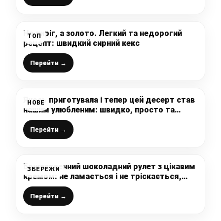
Не пиріг, а золото. Легкий та недорогий
ТОП
рецепт: швидкий сирний кекс
Перейти →
Якось приготувала і тепер цей десерт став
НОВЕ
нашим улюбленим: швидко, просто та
смачно дуже (рецепт без духовки та без
яєць)
Перейти →
Божественний шоколадний рулет з цікавим
ЗБЕРЕЖИ
кремом: не ламається і не тріскається,
ділюсь рецептом
Перейти →