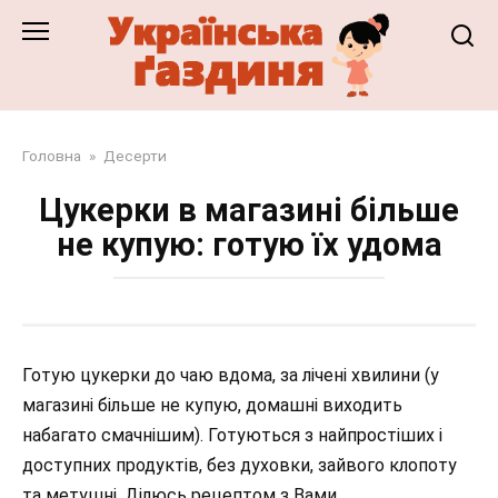
Перейти
до
змісту
Головна
»
Десерти
Цукерки в магазині більше
не купую: готую їх удома
Готую цукерки до чаю вдома, за лічені хвилини (у
магазині більше не купую, домашні виходить
набагато смачнішим). Готуються з найпростіших і
доступних продуктів, без духовки, зайвого клопоту
та метушні. Ділюсь рецептом з Вами.