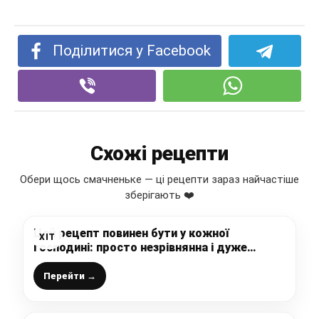
Поділитися у Facebook
Схожі рецепти
Обери щось смачненьке — ці рецепти зараз найчастіше
зберігають ❤️
Цей рецепт повинен бути у кожної
ХІТ
господині: просто незрівнянна і дуже
смачна Паска, здобна, м’якенька,
повітряна з ідеальною глазур’ю на желатині
Перейти →