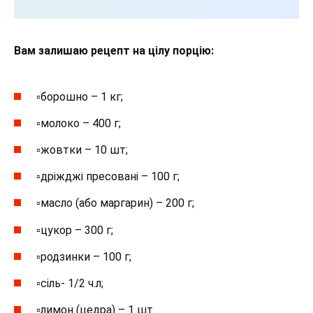
Вам залишаю рецепт на цілу порцію:
▫️борошно – 1 кг;
▫️молоко – 400 г;
▫️жовтки – 10 шт;
▫️дріжджі пресовані – 100 г;
▫️масло (або маргарин) – 200 г;
▫️цукор – 300 г;
▫️родзинки – 100 г;
▫️сіль- 1/2 ч.л;
▫️лимон (цедра) – 1 шт.