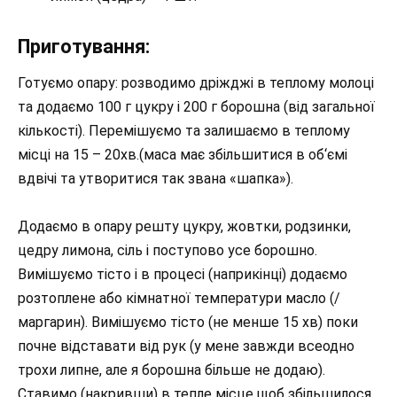
Приготування:
Готуємо опару: розводимо дріжджі в теплому молоці
та додаємо 100 г цукру і 200 г борошна (від загальної
кількості). Перемішуємо та залишаємо в теплому
місці на 15 – 20хв.(маса має збільшитися в об‘ємі
вдвічі та утворитися так звана «шапка»).
Додаємо в опару решту цукру, жовтки, родзинки,
цедру лимона, сіль і поступово усе борошно.
Вимішуємо тісто і в процесі (наприкінці) додаємо
розтоплене або кімнатної температури масло (/
маргарин). Вимішуємо тісто (не менше 15 хв) поки
почне відставати від рук (у мене завжди всеодно
трохи липне, але я борошна більше не додаю).
Ставимо (накривши) в тепле місце щоб збільшилося