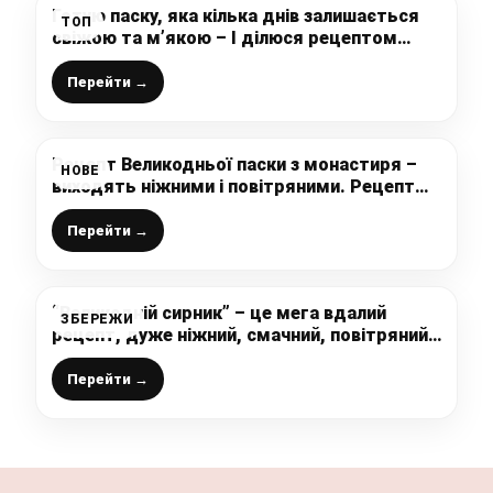
Готую паску, яка кілька днів залишається
ТОП
свіжою та м’якою – І ділюся рецептом
глазурі, яка не тріскається
Перейти →
Рецепт Великодньої паски з монастиря –
НОВЕ
виходять ніжними і повітряними. Рецепт
білкової глазурі
Перейти →
“Великодній сирник” – це мега вдалий
ЗБЕРЕЖИ
рецепт, дуже ніжний, смачний, повітряний,
гарно тримає форму, в ньому святковий
аромат цитруса та кураги
Перейти →