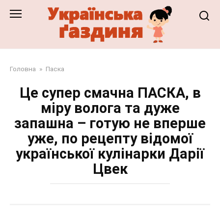
Перейти
до
змісту
Головна
»
Паска
Це супер смачна ПАСКА, в
міру волога та дуже
запашна – готую не вперше
уже, по рецепту відомої
української кулінарки Дарії
Цвек