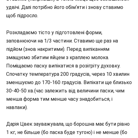
удвічі. Далі потрібно його обім‘яти і знову ставимо
щоб підросло.
Розкладаємо тісто у підготовлені форми,
заповнюючи на 1/3 частини. Ставимо ще раз на
підйом (знов накритими). Перед випіканням
змащуємо збитим яйцем з краплею молока.
Поміщаємо паску випікатися в розігріту духовку.
Спочатку температура 200 градусів, через 10 хвилин
зменшуємо до 170-160 градусів. Випікати ще близько
30-40-50 хв.(час залежить від величини паски, чим
менша форма тим менше часу знадобиться, і
навпаки).
Дарія Цвек зауважувала, що борошна має бути рівно
1 кг, не більше (бо паска буде тугою) і не менше (бо