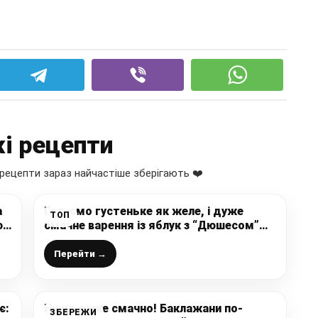
і рецепти
рецепти зараз найчастіше зберігають ❤️
а
Готуємо густеньке як желе, і дуже
ТОП
ю
смачне варення із яблук з “Дюшесом”
або “Барбарисом”: взимку це ідеальний
варіант до будь-якої випічки
Перейти →
є:
Ну це дуже смачно! Баклажани по-
ЗБЕРЕЖИ