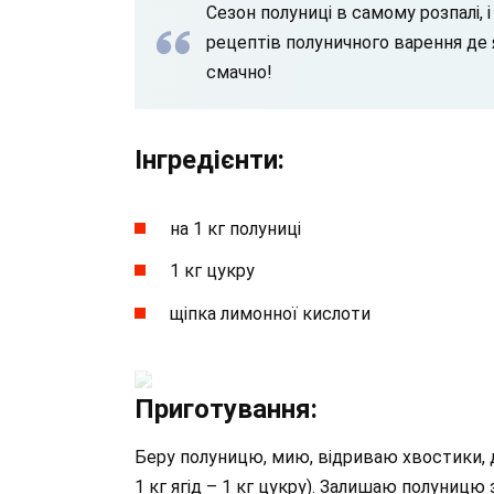
Сезон полуниці в самому розпалі, і
рецептів полуничного варення де
смачно!
Інгредієнти:
на 1 кг полуниці
1 кг цукру
щіпка лимонної кислоти
Приготування:
Беру полуницю, мию, відриваю хвостики, да
1 кг ягід – 1 кг цукру). Залишаю полуницю