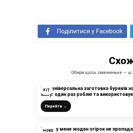
Поділитися у Facebook
Схож
Обери щось смачненьке — ці 
Моя універсальна заготовка буряків н
ХІТ
зиму: один раз роблю та використову
до наступного врожаю, готується
просто, маринад супер і зберігається
Перейти →
без підвалу
Тепер у мене жоден огірок не пропада
НОВЕ