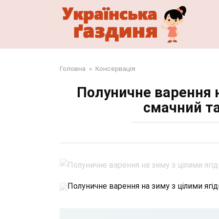
Перейти
до
змісту
Головна
»
Консервація
Полуничне варення н
смачний т
Полуничне варення на зиму з цілими ягі