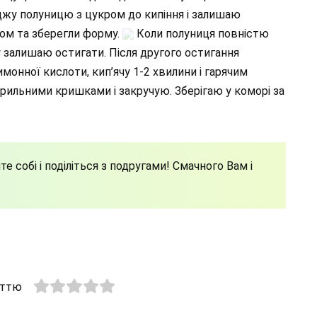
оджу полуницю з цукром до кипіння і залишаю
ом та зберегли форму.
Коли полуниця повністю
у залишаю остигати. Після другого остигання
монної кислоти, кип’ячу 1-2 хвилини і гарячим
рильними кришками і закручую. Зберігаю у коморі за
е собі і поділіться з подругами! Смачного Вам і
аттю