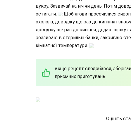
цукру. Зазвичай на ніч чи день. Потім дов
остигати.
Щоб ягоди просочилися сироп
охолола, доводжу ще раз до кипіння і знов
доводжу ще раз до кипіння, додаю щіпку ли
розливаю в стерильні банки, закриваю сте
кімнатної температури.
Якщо рецепт сподобався, зберігайт
приємних приготувань.
Оцініть ст