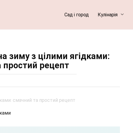
Сад і город
Кулінарія
а зиму з цілими ягідками:
а простий рецепт
дками