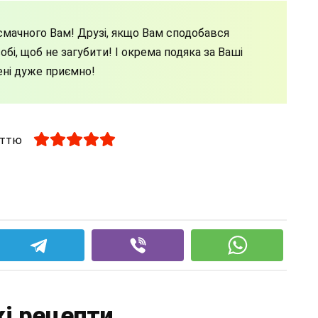
мачного Вам! Друзі, якщо Вам сподобався
бі, щоб не загубити! І окрема подяка за Ваші
ені дуже приємно!
аттю
і рецепти