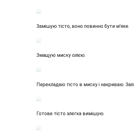
Замішую тісто, воно повинно бути м’яке.
Змащую миску олією.
Перекладаю тісто в миску і накриваю. Зал
Готове тісто злегка вимішую.