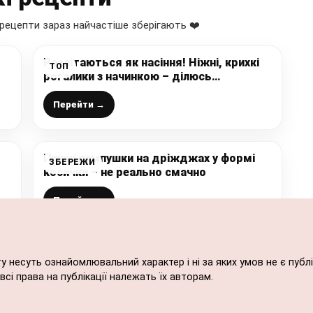
рецепти зараз найчастіше зберігають ❤️
Розлітаються як насіння! Ніжні, крихкі
ТОП
рогалики з начинкою – ділюсь
простеньким рецептом на кожен день
Перейти →
Пишні пампушки на дріжджах у формі
ЗБЕРЕЖИ
косички – не реально смачно
Перейти →
ту несуть ознайомлювальний характер і ні за яких умов не є пу
сі права на публікації належать їх авторам.