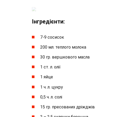
Інгредієнти:
7-9 сосисок
200 мл. теплого молока
30 гр. вершкового масла
1 ст. л. олії
1 яйце
1 ч. л. цукру
0,5 ч. л. солі
15 гр. пресованих дріжджів
2 – 2,5 склянки борошна