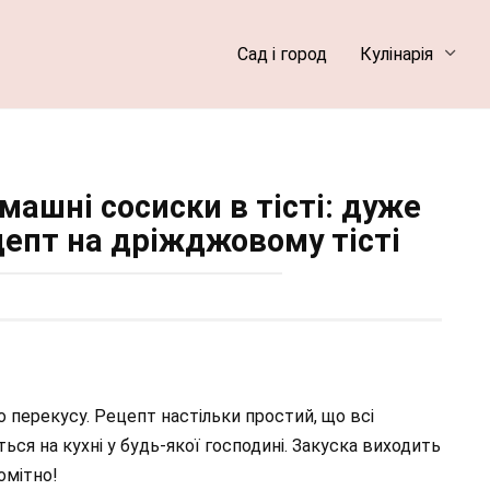
Сад і город
Кулінарія
машні сосиски в тісті: дуже
цепт на дріжджовому тісті
го перекусу. Рецепт настільки простий, що всі
ся на кухні у будь-якої господині. Закуска виходить
омітно!