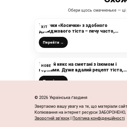
Обери щось смачненьке — ці 
Булочки «Косички» з здобного
ХІТ
дріжджового тіста – печу часто,
з’їдаються швидко, хрустка цукрова
корочка дуже апетитна
Перейти →
Пишний кекс на сметані з ізюмом і
НОВЕ
горіхами. Дуже вдалий рецепт тіста,
змінюючи начинку – отримую інший
смак!
Перейти →
© 2026 Українська ґаздиня
Звертаємо вашу увагу на те, що матеріали сай
Копіювання на інтернет ресурси ЗАБОРОНЕНО, в
Зворотній зв’язок
|
Політика конфіденційності