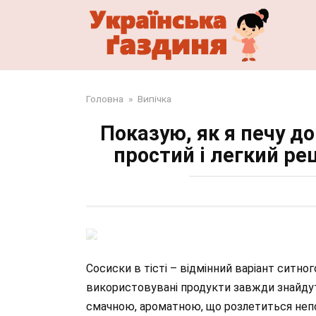
Перейти
до
змісту
Головна
»
Випічка
Показую, як я печу до
простий і легкий ре
Сосиски в тісті – відмінний варіант ситно
використовувані продукти завжди знайдуть
смачною, ароматною, що розлетиться неп