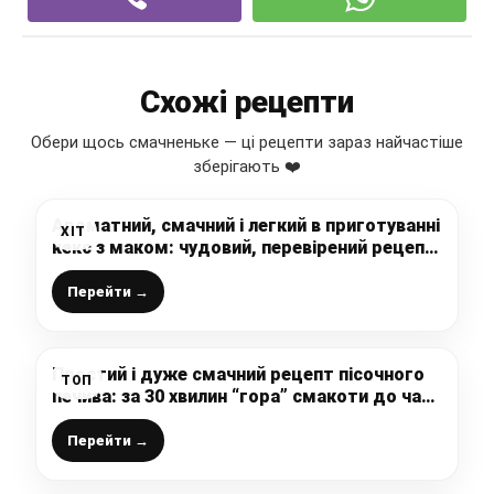
Схожі рецепти
Обери щось смачненьке — ці рецепти зараз найчастіше
зберігають ❤️
Ароматний, смачний і легкий в приготуванні
ХІТ
кекс з маком: чудовий, перевірений рецепт
від української господині
Перейти →
Простий і дуже смачний рецепт пісочного
ТОП
печива: за 30 хвилин “гора” смакоти до чаю
на столі
Перейти →