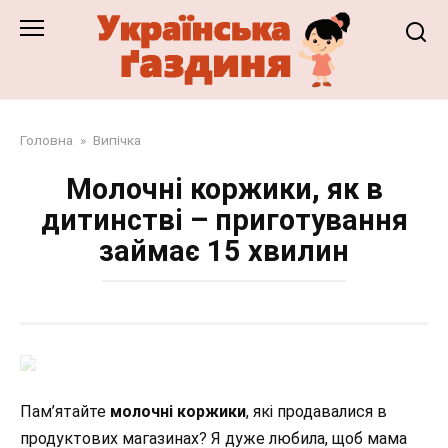
Перейти
до
змісту
Головна
»
Випічка
Молочні коржики, як в
дитинстві – приготування
займає 15 хвилин
Пам’ятайте
молочні коржики
, які продавалися в
продуктових магазинах? Я дуже любила, щоб мама