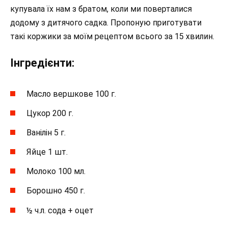
купувала їх нам з братом, коли ми поверталися
додому з дитячого садка. Пропоную приготувати
такі коржики за моїм рецептом всього за 15 хвилин.
Інгредієнти:
Масло вершкове 100 г.
Цукор 200 г.
Ванілін 5 г.
Яйце 1 шт.
Молоко 100 мл.
Борошно 450 г.
½ ч.л. сода + оцет