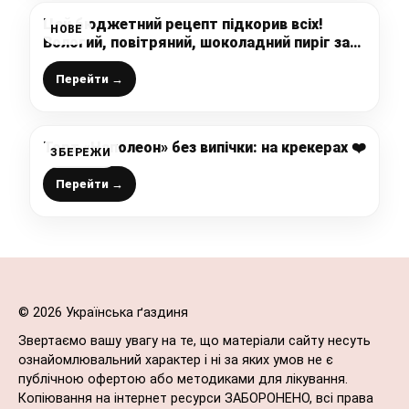
Цей бюджетний рецепт підкорив всіх!
НОВЕ
Вологий, повітряний, шоколадний пиріг за
мінімум часу і витрат
Перейти →
Торт «Наполеон» без випічки: на крекерах ❤️
ЗБЕРЕЖИ
Перейти →
© 2026 Українська ґаздиня
Звертаємо вашу увагу на те, що матеріали сайту несуть
ознайомлювальний характер і ні за яких умов не є
публічною офертою або методиками для лікування.
Копіювання на інтернет ресурси ЗАБОРОНЕНО, всі права