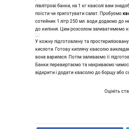
півлітрові банки, на 1 кг квасолі вам знад
поїсти чи приготувати салат. Пробуємо
кв
сотейник 1 літр 250 мл. води додаємо до не
до кипіння. Цим розсолом заливатимемо 
У кожну підготовлену та простерилізовану
кислоти. Готову киплячу квасолю викладає
вона варилася. Потім заливаємо її підгот
Банки перевертаємо та накриваємо чимось т
відкрити і додати квасолю до борщу або са
Оцініть ст