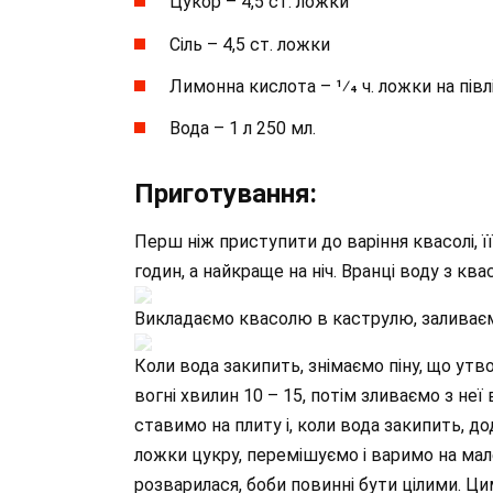
Цукор – 4,5 ст. ложки
Сіль – 4,5 ст. ложки
Лимонна кислота – 1⁄4 ч. ложки на пів
Вода – 1 л 250 мл.
Приготування:
Перш ніж приступити до варіння квасолі, її
годин, а найкраще на ніч. Вранці воду з кв
Викладаємо квасолю в каструлю, заливаєм
Коли вода закипить, знімаємо піну, що утв
вогні хвилин 10 – 15, потім зливаємо з не
ставимо на плиту і, коли вода закипить, до
ложки цукру, перемішуємо і варимо на мал
розварилася, боби повинні бути цілими. Ц