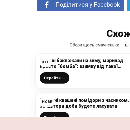
Поділитися у Facebook
Схож
Обери щось смачненьке — ці 
Чудові баклажани на зиму, маринад
ХІТ
просто “бомба”: взимку від такої
закуски “пальчики оближеш” – ну дуж
смачно і красиво
Перейти →
Запашні квашені помідори з часником.
НОВЕ
За півтори доби будете ласувати
Перейти →