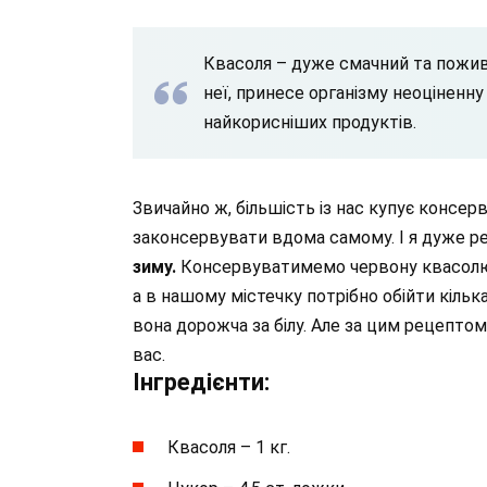
Квасоля – дуже смачний та поживн
неї, принесе організму неоціненн
найкорисніших продуктів.
Звичайно ж, більшість із нас купує консер
законсервувати вдома самому. І я дуже 
зиму.
Консервуватимемо червону квасолю, т
а в нашому містечку потрібно обійти кільк
вона дорожча за білу. Але за цим рецепто
вас.
Інгредієнти:
Квасоля – 1 кг.