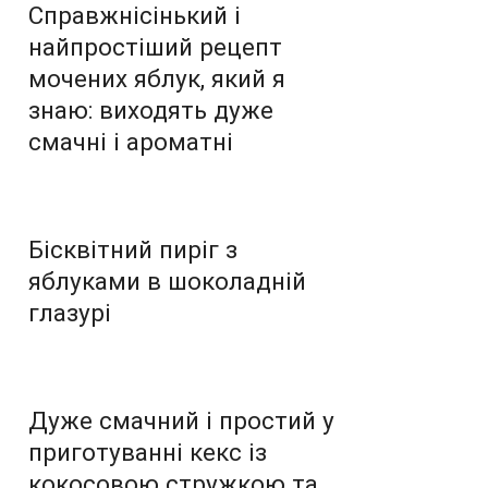
Справжнісінький і
найпростіший рецепт
мочених яблук, який я
знаю: виходять дуже
смачні і ароматні
Бісквітний пиріг з
яблуками в шоколадній
глазурі
Дуже смачний і простий у
приготуванні кекс із
кокосовою стружкою та