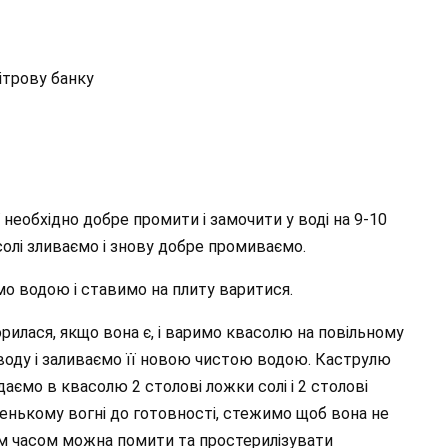
літрову банку
 необхідно добре промити і замочити у воді на 9-10
асолі зливаємо і знову добре промиваємо.
о водою і ставимо на плиту варитися.
орилася, якщо вона є, і варимо квасолю на повільному
ї воду і заливаємо її новою чистою водою. Каструлю
даємо в квасолю 2 столові ложки солі і 2 столові
енькому вогні до готовності, стежимо щоб вона не
им часом можна помити та простерилізувати