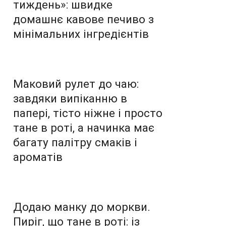
тиждень»: швидке
домашнє кавове печиво з
мінімальних інгредієнтів
Маковий рулет до чаю:
завдяки випіканню в
папері, тісто ніжне і просто
тане в роті, а начинка має
багату палітру смаків і
ароматів
Додаю манку до моркви.
Пиріг, що тане в роті: із