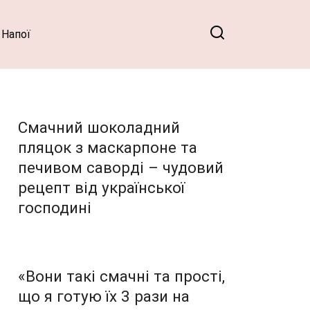
Напої
Смачний шоколадний
пляцок з маскарпоне та
печивом саворді – чудовий
рецепт від української
господині
«Вони такі смачні та прості,
що я готую їх 3 рази на