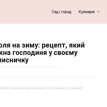
Сад і город
Кулінарія
ля на зиму: рецепт, який
жна господиня у своєму
писничку