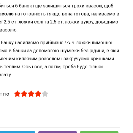
обиться 6 банок і ще залишиться трохи квасолі, щоб
асолю
на готовність і якщо вона готова, наливаємо в
ї 2,5 ст. ложки солі та 2,5 ст. ложки цукру, доводимо
квасолю.
 банку насипаємо приблизно 1⁄4 ч. ложки лимонної
мо в банки за допомогою шумівки без рідини, в якій
овленим киплячим розсолом і закручуємо кришками.
еплим. Ось і все, а потім, треба буде тільки
лату.
аттю