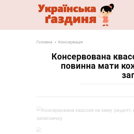
Перейти
до
змісту
Головна
»
Консервація
Консервована квасо
повинна мати ко
за