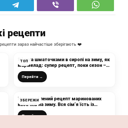
і рецепти
рецепти зараз найчастіше зберігають ❤️
Яблука шматочками в сиропі на зиму, як
ТОП
мармелад: супер рецепт, поки сезон –
е
закриваю побільше (частинки яблук,
груш тепер залишаються цілими і
Перейти →
прозорими)
Наш улюблений рецепт маринованих
ЗБЕРЕЖИ
кабачків на зиму. Вся сім’я їсть із
задоволенням
Перейти →