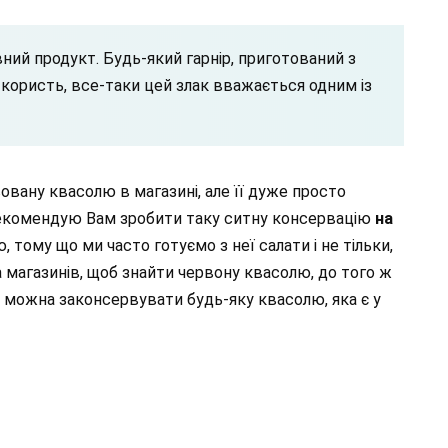
ий продукт. Будь-який гарнір, приготований з
у користь, все-таки цей злак вважається одним із
вовану квасолю в магазині, але її дуже просто
рекомендую Вам зробити таку ситну консервацію
на
ому що ми часто готуємо з неї салати і не тільки,
а магазинів, щоб знайти червону квасолю, до того ж
м можна законсервувати будь-яку квасолю, яка є у