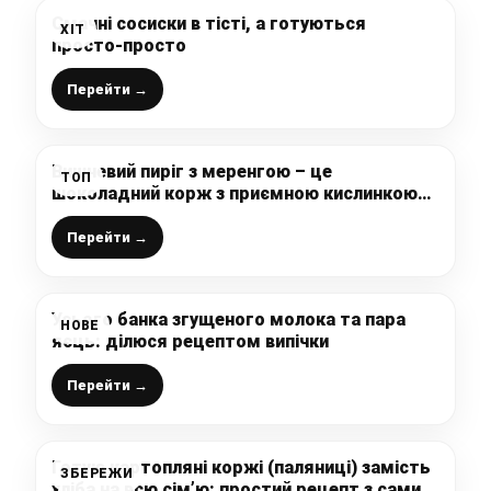
Смачні сосиски в тісті, а готуються
ХІТ
просто-просто
Перейти →
Вишневий пиріг з меренгою – це
ТОП
шоколадний корж з приємною кислинкою
вишень, який відмінно поєднується з безе,
хрумким зовні і м’яким всередині
Перейти →
Усього банка згущеного молока та пара
НОВЕ
яєць: ділюся рецептом випічки
Перейти →
Готую картопляні коржі (паляниці) замість
ЗБЕРЕЖИ
хліба на всю сім’ю: простий рецепт з самих