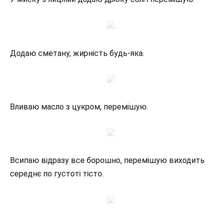
Додаю сметану, жирність будь-яка.
Вливаю масло з цукром, перемішую.
Всипаю відразу все борошно, перемішую виходить
середнє по густоті тісто.