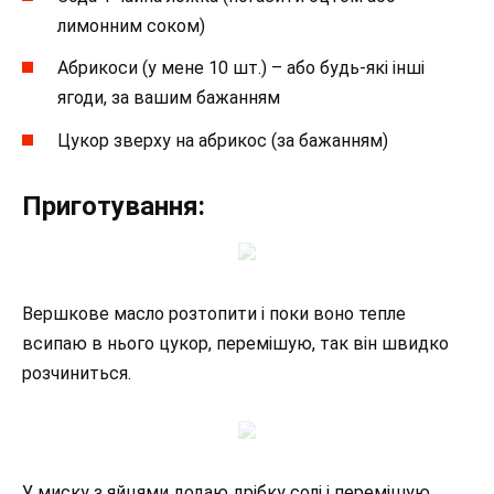
лимонним соком)
Абрикоси (у мене 10 шт.) – або будь-які інші
ягоди, за вашим бажанням
Цукор зверху на абрикос (за бажанням)
Приготування:
Вершкове масло розтопити і поки воно тепле
всипаю в нього цукор, перемішую, так він швидко
розчиниться.
У миску з яйцями додаю дрібку солі і перемішую.