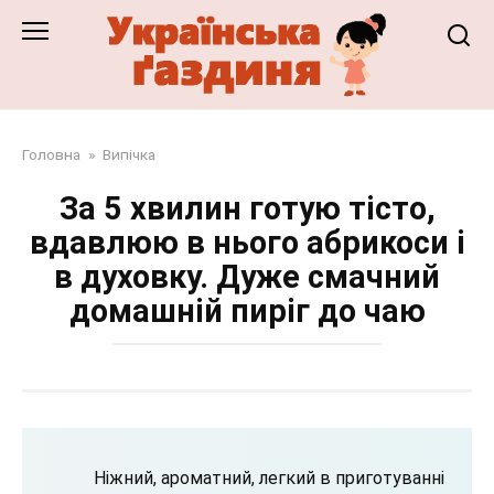
Перейти
до
змісту
Головна
»
Випічка
За 5 хвилин готую тісто,
вдавлюю в нього абрикоси і
в духовку. Дуже смачний
домашній пиріг до чаю
Ніжний, ароматний, легкий в приготуванні