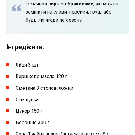
і смачний
пиріг з абрикосами
, які можна
замінити на сливи, персики, груші або
будь-які ягоди по сезону.
Інгредієнти:
Яйця 3 шт.
Вершкове масло 120 г
Сметана 3 столові ложки
Сіль щіпка
Цукор 150 г
Борошно 300 г
Сода 1 чайна ложка (погасити оцтом або