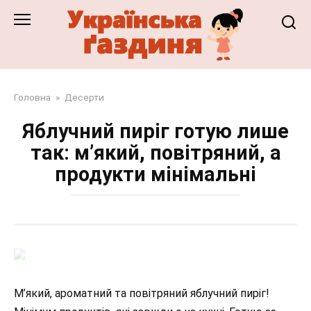
Перейти
до
змісту
Головна
»
Десерти
Яблучний пиріг готую лише
так: м’який, повітряний, а
продукти мінімальні
М’який, ароматний та повітряний яблучний пиріг!