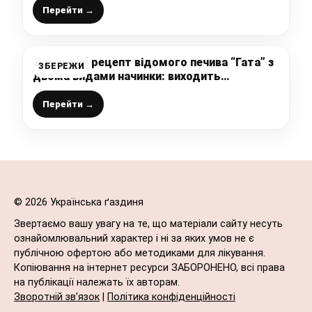
Перейти →
Домашній рецепт відомого печива “Гата” з
ЗБЕРЕЖИ
двома видами начинки: виходить
розсипчастим, м’якеньким і ніжним, дуже
смачна і доступна випічка до чаю
Перейти →
© 2026 Українська ґаздиня
Звертаємо вашу увагу на те, що матеріали сайту несуть
ознайомлювальний характер і ні за яких умов не є
публічною офертою або методиками для лікування.
Копіювання на інтернет ресурси ЗАБОРОНЕНО, всі права
на публікації належать їх авторам.
Зворотній зв’язок
|
Політика конфіденційності