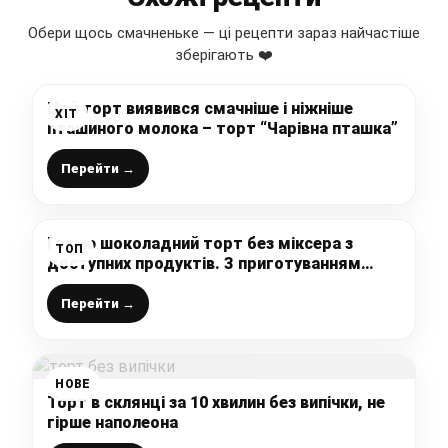
Обери щось смачненьке — ці рецепти зараз найчастіше
зберігають ❤️
Цей торт виявився смачніше і ніжніше
ХІТ
пташиного молока – торт “Чарівна пташка”
Перейти →
Готую шоколадний торт без міксера з
ТОП
доступних продуктів. З приготуванням
впорається кожен
Перейти →
НОВЕ
Торт в склянці за 10 хвилин без випічки, не
гірше наполеона