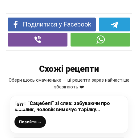
Поділитися у Facebook
Схожі рецепти
Обери щось смачненьке — ці рецепти зараз найчастіше
зберігають ❤️
Соус “Сацебелі” зі слив: забуваючи про
ХІТ
шашлик, чоловік вимочує тарілку
шматочком лаваша
Перейти →