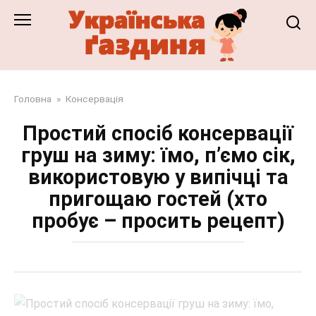
Перейти
до
змісту
Головна
»
Консервація
Простий спосіб консервації
груш на зиму: їмо, п’ємо сік,
використовую у випічці та
пригощаю гостей (хто
пробує – просить рецепт)