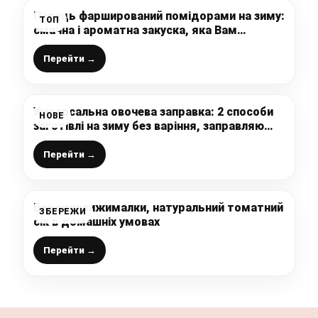
Перець фарширований помідорами на зиму:
ТОП
смачна і ароматна закуска, яка Вам
сподобається
Перейти →
Універсальна овочева заправка: 2 способи
НОВЕ
заготівлі на зиму без варіння, заправляю
суп чи інші страви (дуже смачно, корисно,
запах та смак літа)
Перейти →
Без соковижималки, натуральний томатний
ЗБЕРЕЖИ
сік в домашніх умовах
Перейти →