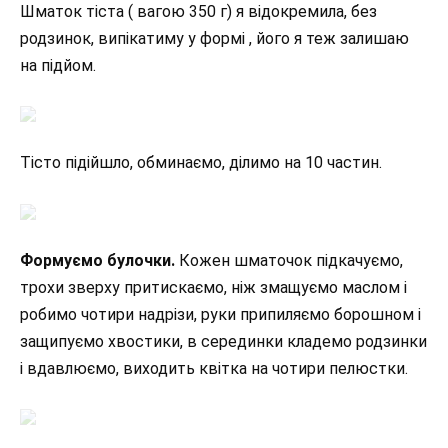
Шматок тіста ( вагою 350 г) я відокремила, без
родзинок, випікатиму у формі , його я теж залишаю
на підйом.
Тісто підійшло, обминаємо, ділимо на 10 частин.
Формуємо булочки.
Кожен шматочок підкачуємо,
трохи зверху притискаємо, ніж змащуємо маслом і
робимо чотири надрізи, руки припиляємо борошном і
защипуємо хвостики, в серединки кладемо родзинки
і вдавлюємо, виходить квітка на чотири пелюстки.