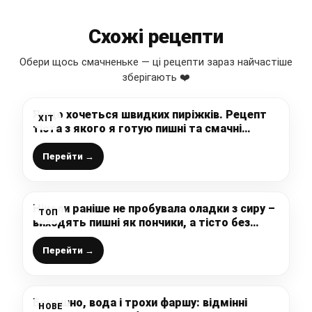
Схожі рецепти
Обери щось смачненьке — ці рецепти зараз найчастіше
зберігають ❤️
Якщо хочеться швидких пиріжків. Рецепт
ХІТ
тіста з якого я готую пишні та смачні
пиріжки
Перейти →
Ніколи раніше не пробувала оладки з сиру –
ТОП
виходять пишні як пончики, а тісто без
дріжджів
Перейти →
Борошно, вода і трохи фаршу: відмінні
НОВЕ