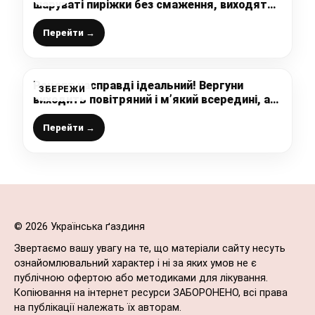
шаруваті пиріжки без смаження, виходять
справжні домашні слойки
Перейти →
Рецепт насправді ідеальний! Вергуни
ЗБЕРЕЖИ
виходить повітряний і м’який всередині, а
зверху хрустка скоринка
Перейти →
© 2026 Українська ґаздиня
Звертаємо вашу увагу на те, що матеріали сайту несуть
ознайомлювальний характер і ні за яких умов не є
публічною офертою або методиками для лікування.
Копіювання на інтернет ресурси ЗАБОРОНЕНО, всі права
на публікації належать їх авторам.