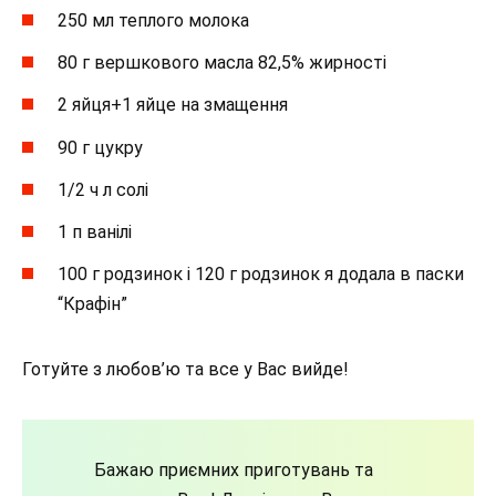
250 мл теплого молока
80 г вершкового масла 82,5% жирності
2 яйця+1 яйце на змащення
90 г цукру
1/2 ч л солі
1 п ванілі
100 г родзинок і 120 г родзинок я додала в паски
“Крафін”
Готуйте з любов’ю та все у Вас вийде!
Бажаю приємних приготувань та