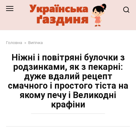
Перейти
до
змісту
Головна
»
Випічка
Ніжні і повітряні булочки з
родзинками, як з пекарні:
дуже вдалий рецепт
смачного і простого тіста на
якому печу і Великодні
крафіни