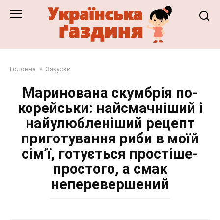
Перейти
до
змісту
Головна
»
Закуски
Маринована скумбрія по-
корейськи: найсмачніший і
найулюбленіший рецепт
приготування риби в моїй
сім’ї, готується простіше-
простого, а смак
неперевершений