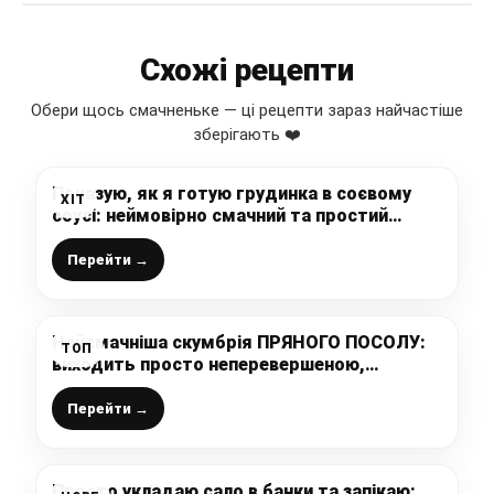
Схожі рецепти
Обери щось смачненьке — ці рецепти зараз найчастіше
зберігають ❤️
Показую, як я готую грудинка в соєвому
ХІТ
соусі: неймовірно смачний та простий
рецепт соковитої, ароматної і ніжної
грудинки від шеф-кухаря
Перейти →
Найсмачніша скумбрія ПРЯНОГО ПОСОЛУ:
ТОП
виходить просто неперевершеною,
магазинна і “збоку не стоїть”, як каже мій
чоловік, обов’язково приготуйте за цим
Перейти →
рецептом
Просто укладаю сало в банки та запікаю: