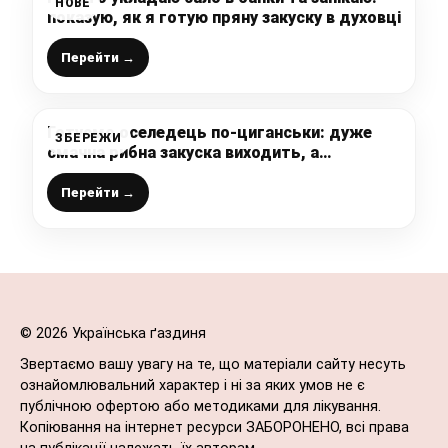
НОВЕ
показую, як я готую пряну закуску в духовці
Перейти →
Готуємо оселедець по-циганськи: дуже
ЗБЕРЕЖИ
смачна рибна закуска виходить, а
готується все швидко, просто і легко –
зберігайте рецепт
Перейти →
© 2026 Українська ґаздиня
Звертаємо вашу увагу на те, що матеріали сайту несуть
ознайомлювальний характер і ні за яких умов не є
публічною офертою або методиками для лікування.
Копіювання на інтернет ресурси ЗАБОРОНЕНО, всі права