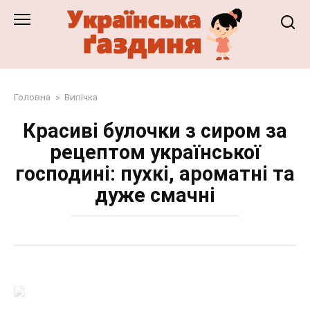
Перейти
до
змісту
Головна
»
Випічка
Красиві булочки з сиром за
рецептом української
господині: пухкі, ароматні та
дуже смачні