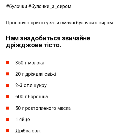
#булочки #булочки_з_сиром
Пропоную приготувати смачні булочки з сиром.
Нам знадобиться звичайне
дріжджове тісто.
350 г молока
20 г дріжджі свіжі
2-3 ст.л цукру
600 г борошна
50 г розтопленого масла
1 яйце
Дрібка солі.