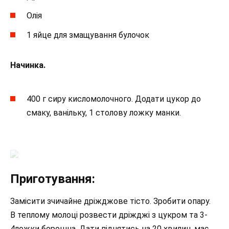
Олія
1 яйце для змащування булочок
Начинка.
400 г сиру кисломолочного. Додати цукор до
смаку, ванільку, 1 столову ложку манки.
Приготування:
Замісити зчичайне дріжджове тісто. Зробити опару.
В теплому молоці розвести дріжджі з цукром та 3-
4ложки борошна. Дати піднятись на 20 хвилин, має