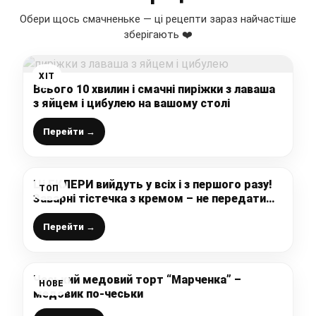
Обери щось смачненьке — ці рецепти зараз найчастіше
зберігають ❤️
ХІТ
Всього 10 хвилин і смачні пиріжки з лаваша
з яйцем і цибулею на вашому столі
Перейти →
Ці ЕКЛЕРИ вийдуть у всіх і з першого разу!
ТОП
Заварні тістечка з кремом – не передати
словами як нам смачно!
Перейти →
Чеський медовий торт “Марченка” –
НОВЕ
медовик по-чеськи