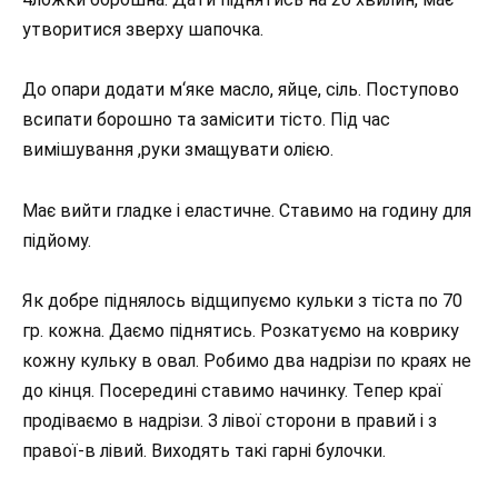
утворитися зверху шапочка.
До опари додати м‘яке масло, яйце, сіль. Поступово
всипати борошно та замісити тісто. Під час
вимішування ,руки змащувати олією.
Має вийти гладке і еластичне. Ставимо на годину для
підйому.
Як добре піднялось відщипуємо кульки з тіста по 70
гр. кожна. Даємо піднятись. Розкатуємо на коврику
кожну кульку в овал. Робимо два надрізи по краях не
до кінця. Посередині ставимо начинку. Тепер краї
продіваємо в надрізи. З лівої сторони в правий і з
правої-в лівий. Виходять такі гарні булочки.