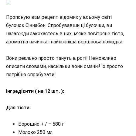
Пропоную вам рецепт відомих у всьому світі
булочок Сіннабон. Спробувавши ці булочки, ви
назавжди закохаєтесь в них: м’яке повітряне тісто,
ароматна начинка і найніжніша вершкова помадка.
Вони реально просто тануть в роті! Неможливо
описати словами, наскільки вони смачні! Їх просто
потрібно спробувати!
Інгредієнти ( на 12 шт. ):
Для тіста:
Борошно + / – 580 г
Молоко 250 мл