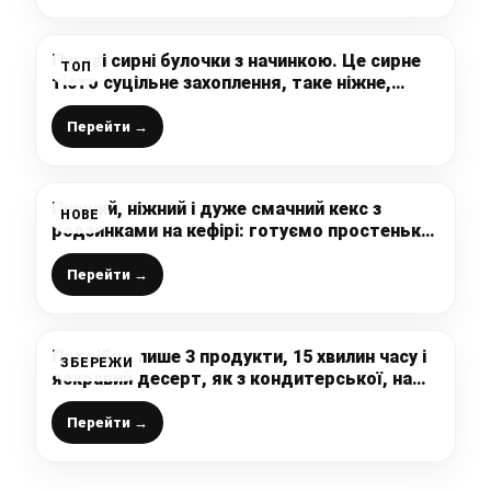
Пухові сирні булочки з начинкою. Це сирне
ТОП
тісто суцільне захоплення, таке ніжне,
смачне і пухнасте – дуже рекомендую
приготувати
Перейти →
Пишний, ніжний і дуже смачний кекс з
НОВЕ
родзинками на кефірі: готуємо простеньку
випічку з доступних інгредієнтів
Перейти →
Потрібно лише 3 продукти, 15 хвилин часу і
ЗБЕРЕЖИ
яскравий десерт, як з кондитерської, на
вашому столі: це просто кулінарна
знахідка, яку обожнюють діти
Перейти →