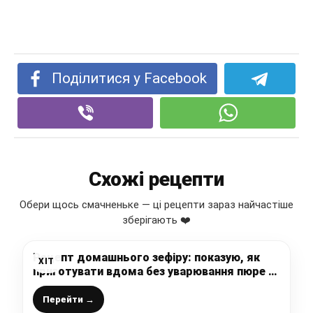
Поділитися у Facebook
Схожі рецепти
Обери щось смачненьке — ці рецепти зараз найчастіше
зберігають ❤️
Рецепт домашнього зефіру: показую, як
ХІТ
приготувати вдома без уварювання пюре –
такий зефір виходить у всіх
Перейти →