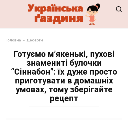
Перейти
до
змісту
Головна
»
Десерти
Готуємо м’якенькі, пухові
знамениті булочки
“Сіннабон”: їх дуже просто
приготувати в домашніх
умовах, тому зберігайте
рецепт