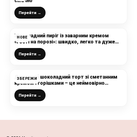
смачно
Перейти →
Шоколадний пиріг із заварним кремом
НОВЕ
«Гості на порозі»: швидко, легко та дуже
смачно (кращий рецепт на мій погляд)
Перейти →
Домашній шоколадний торт зі сметанним
ЗБЕРЕЖИ
кремом і горішками – це неймовірно
смачно, до того ж, дуже просто готується
Перейти →