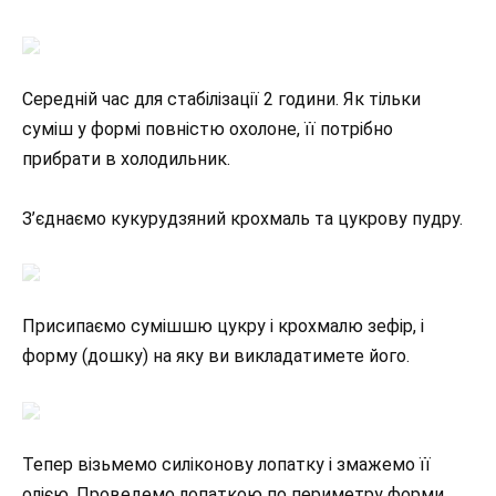
Середній час для стабілізації 2 години. Як тільки
суміш у формі повністю охолоне, її потрібно
прибрати в холодильник.
З’єднаємо кукурудзяний крохмаль та цукрову пудру.
Присипаємо сумішшю цукру і крохмалю зефір, і
форму (дошку) на яку ви викладатимете його.
Тепер візьмемо силіконову лопатку і змажемо її
олією. Проведемо лопаткою по периметру форми,