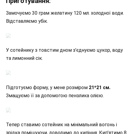
Приготування:
Замочуємо 30 грам желатину 120 мл. холодної води.
Відставляємо убік.
У сотейнику з товстим дном з’єднуємо цукор, воду
та лимонний сік.
Підготуємо форму, у мене розміром
21*21 см.
Змащуємо її за допомогою пензлика олією.
Тепер ставимо сотейник на мінімальний вогонь і
зрідка помішуючи, доводимо до кипіння. Кип’ятимо 8