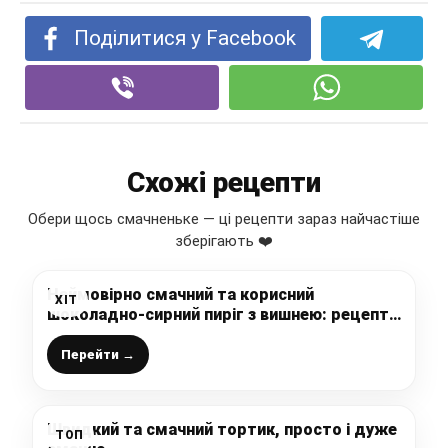
Поділитися у Facebook
Схожі рецепти
Обери щось смачненьке — ці рецепти зараз найчастіше
зберігають ❤️
Неймовірно смачний та корисний
ХІТ
шоколадно-сирний пиріг з вишнею: рецепт
доступний та дуже простий, він повинен
бути у Вашому записничку
Перейти →
Швидкий та смачний тортик, просто і дуже
ТОП