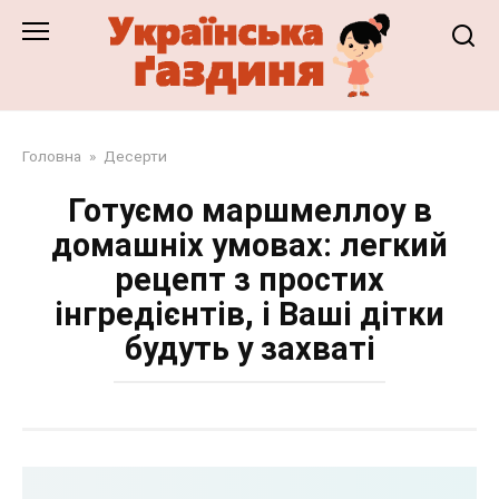
Перейти
до
змісту
Головна
»
Десерти
Готуємо маршмеллоу в
домашніх умовах: легкий
рецепт з простих
інгредієнтів, і Ваші дітки
будуть у захваті