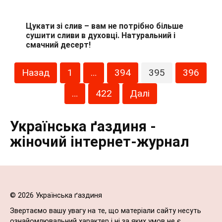
Цукати зі слив – вам не потрібно більше
сушити сливи в духовці. Натуральний і
смачний десерт!
Пагінація
Назад
1
…
394
395
396
записів
…
422
Далі
Українська ґаздиня -
жіночий інтернет-журнал
© 2026 Українська ґаздиня
Звертаємо вашу увагу на те, що матеріали сайту несуть
ознайомлювальний характер і ні за яких умов не є