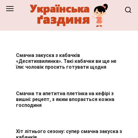
Перейти
до
змісту
Смачна закуска з кабачків
«Десятихвилинка». Такі кабачки ви ще не
їли: чоловік просить готувати щодня
Смачна та апетитна плетінка на кефірі з
вишні: рецепт, з яким впорається кожна
господиня
Хіт літнього сезону: супер смачна закуска з
кабачків