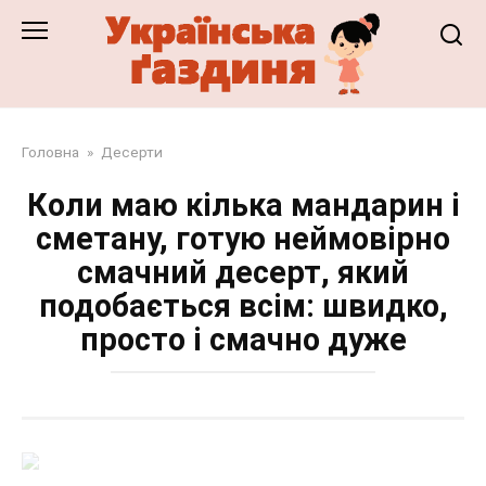
Перейти
до
змісту
Головна
»
Десерти
Коли маю кілька мандарин і
сметану, готую неймовірно
смачний десерт, який
подобається всім: швидко,
просто і смачно дуже