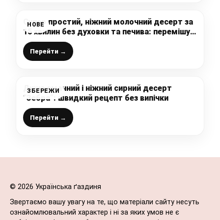
Супер простий, ніжний молочний десерт за
НОВЕ
15 хвилин без духовки та печива: перемішую
всі інгредієнти, перекладаю у форму та
прибираю в холодильник
Перейти →
Дуже смачний і ніжний сирний десерт
ЗБЕРЕЖИ
“Зебра”: швидкий рецепт без випічки
Перейти →
© 2026 Українська ґаздиня
Звертаємо вашу увагу на те, що матеріали сайту несуть
ознайомлювальний характер і ні за яких умов не є