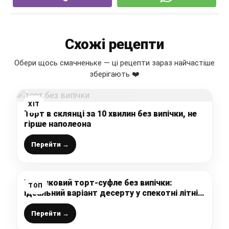
Схожі рецепти
Обери щось смачненьке — ці рецепти зараз найчастіше
зберігають ❤️
ХІТ
Торт в склянці за 10 хвилин без випічки, не
гірше наполеона
Перейти →
Персиковий торт-суфле без випічки:
ТОП
ідеальний варіант десерту у спекотні літні
дні
Перейти →